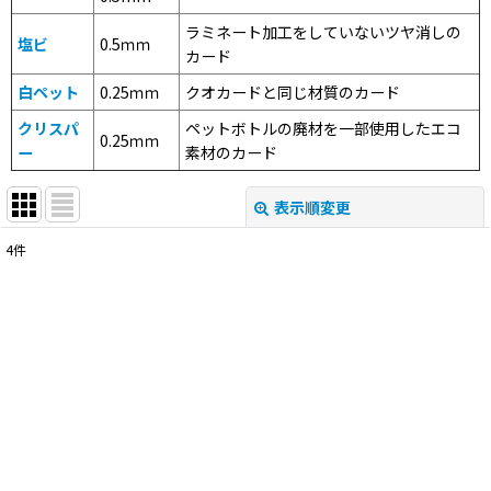
ラミネート加工をしていないツヤ消しの
塩ビ
0.5ｍｍ
カード
白ペット
0.25ｍｍ
クオカードと同じ材質のカード
クリスパ
ペットボトルの廃材を一部使用したエコ
0.25ｍｍ
ー
素材のカード
表示順変更
閉じる
4
件
表示数
:
並び順
:
絞り込む