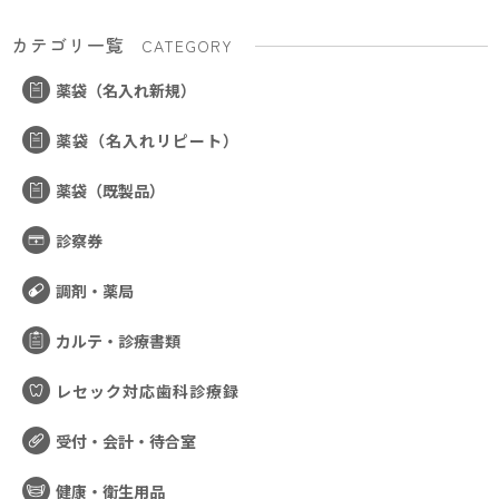
カテゴリ一覧
CATEGORY
薬袋（名入れ新規）
薬袋（名入れリピート）
薬袋（既製品）
診察券
調剤・薬局
カルテ・診療書類
レセック対応歯科診療録
受付・会計・待合室
健康・衛生用品