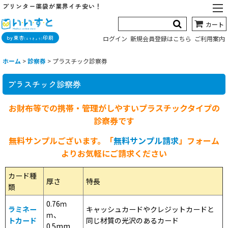
プリンター薬袋が業界イチ安い！
カート
by東杏
印刷
ログイン
新規会員登録はこちら
ご利用案内
(とうきょう)
ホーム
>
診察券
>
プラスチック診察券
プラスチック診察券
お財布等での携帯・管理がしやすいプラスチックタイプの
診察券です
無料サンプルございます。「
無料サンプル請求
」フォーム
よりお気軽にご請求ください
カード種
厚さ
特長
類
0.76ｍ
ラミネー
キャッシュカードやクレジットカードと
ｍ、
トカード
同じ材質の光沢のあるカード
0.5mm