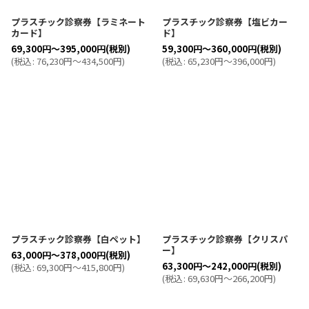
プラスチック診察券【ラミネート
プラスチック診察券【塩ビカー
カード】
ド】
69,300
円
～395,000
円
(税別)
59,300
円
～360,000
円
(税別)
(
税込
:
76,230
円
～434,500
円
)
(
税込
:
65,230
円
～396,000
円
)
プラスチック診察券【白ペット】
プラスチック診察券【クリスパ
ー】
63,000
円
～378,000
円
(税別)
63,300
円
～242,000
円
(税別)
(
税込
:
69,300
円
～415,800
円
)
(
税込
:
69,630
円
～266,200
円
)