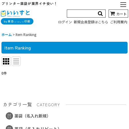
プリンター薬袋が業界イチ安い！
カート
by東杏
印刷
ログイン
新規会員登録はこちら
ご利用案内
(とうきょう)
ホーム
>
Item Ranking
Item Ranking
0
件
カテゴリ一覧
CATEGORY
薬袋（名入れ新規）
薬袋（名入れリピート）