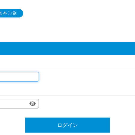
y東杏印刷
ログイン