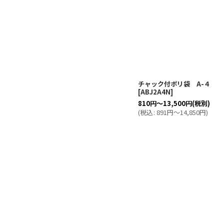
チャック付ポリ袋 A-４
[
ABJ2A4N
]
810
円
～13,500
円
(税別)
(
税込
:
891
円
～14,850
円
)