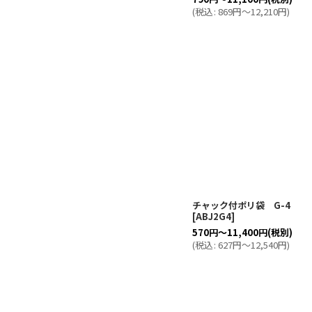
(
税込
:
869
円
～12,210
円
)
チャック付ポリ袋 G-4
[
ABJ2G4
]
570
円
～11,400
円
(税別)
(
税込
:
627
円
～12,540
円
)