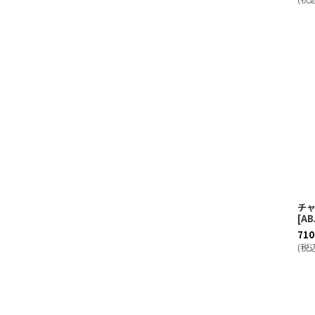
チャ
[
AB
710
(
税