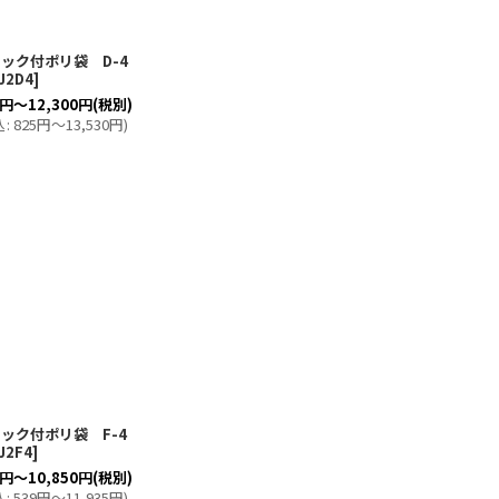
ック付ポリ袋 D-4
J2D4
]
円
～12,300
円
(税別)
込
:
825
円
～13,530
円
)
ック付ポリ袋 F-4
J2F4
]
円
～10,850
円
(税別)
込
:
539
円
～11,935
円
)