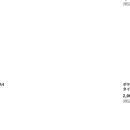
(
税
A4
ポケ
タ
2,0
(
税