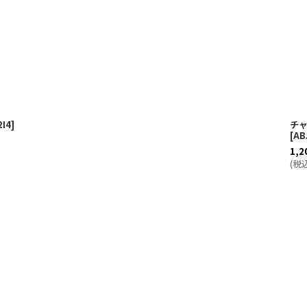
2I4
]
チャ
[
AB
1,2
(
税