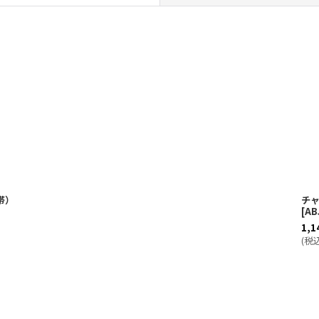
絞り込む
帯）
チャ
[
AB
1,1
(
税