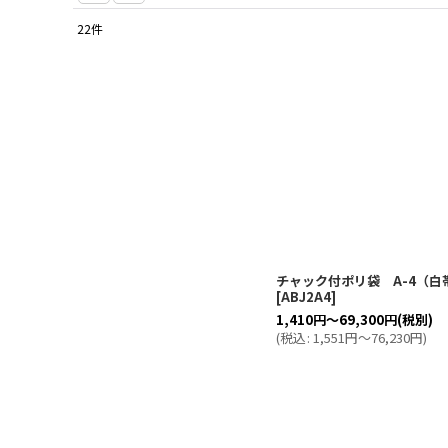
22
件
表示数
:
並び順
:
チャック付ポリ袋 A-4（白
[
ABJ2A4
]
1,410
円
～69,300
円
(税別)
(
税込
:
1,551
円
～76,230
円
)