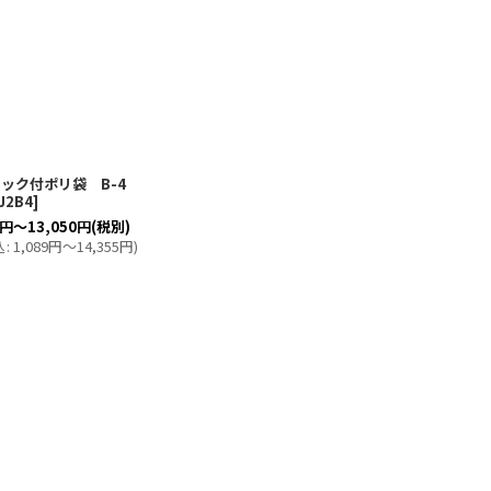
ック付ポリ袋 B-4
J2B4
]
円
～13,050
円
(税別)
込
:
1,089
円
～14,355
円
)