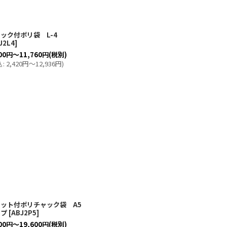
ック付ポリ袋 L-4
J2L4
]
00
円
～11,760
円
(税別)
込
:
2,420
円
～12,936
円
)
ット付ポリチャック袋 A5
イプ
[
ABJ2P5
]
00
円
～19,600
円
(税別)