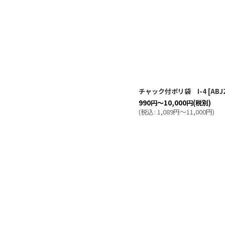
チャック付ポリ袋 I-4
[
ABJ
990
円
～10,000
円
(税別)
(
税込
:
1,089
円
～11,000
円
)