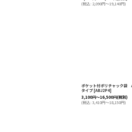
(
税込
:
2,090
円
～19,140
円
)
ポケット付ポリチャック袋 
タイプ
[
ABJ2P4
]
3,100
円
～16,500
円
(税別)
(
税込
:
3,410
円
～18,150
円
)