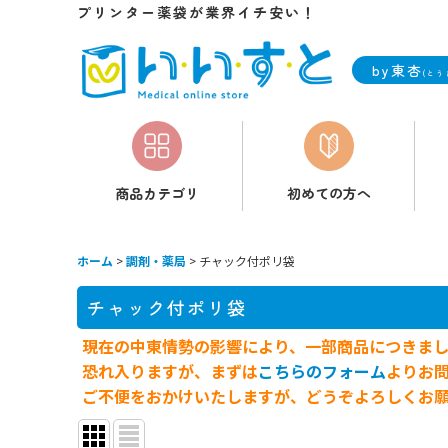
プリンター薬袋が業界イチ安い！
by東杏
(とう
商品カテゴリ
初めての方へ
ホーム
>
調剤・薬局
>
チャック付ポリ袋
チャック付ポリ袋
現在の中東情勢の影響により、一部商品につきま
恐れ入りますが、まずは
こちらのフォーム
よりお
ご不便をおかけいたしますが、どうぞよろしくお