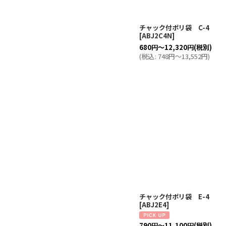
チャック付ポリ袋 C-4
[
ABJ2C4N
]
680
円
～12,320
円
(税別)
(
税込
:
748
円
～13,552
円
)
チャック付ポリ袋 E-4
[
ABJ2E4
]
790
円
～11,100
円
(税別)