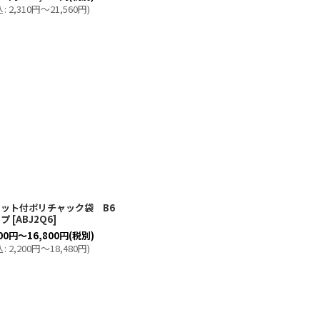
込
:
2,310
円
～21,560
円
)
ット付ポリチャック袋 B6
イプ
[
ABJ2Q6
]
00
円
～16,800
円
(税別)
込
:
2,200
円
～18,480
円
)