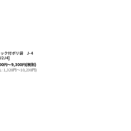
ック付ポリ袋 J-4
J2J4
]
00
円
～9,300
円
(税別)
込
:
1,320
円
～10,230
円
)