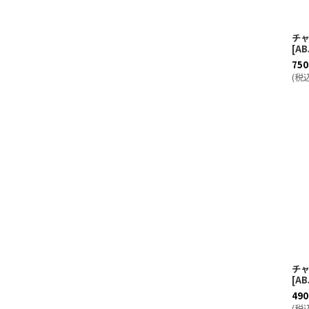
チャ
[
AB
750
(
税
チャ
[
AB
490
(
税