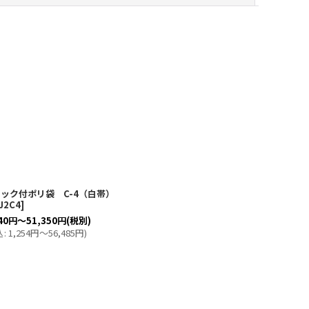
ック付ポリ袋 C-4（白帯）
J2C4
]
40
円
～51,350
円
(税別)
込
:
1,254
円
～56,485
円
)