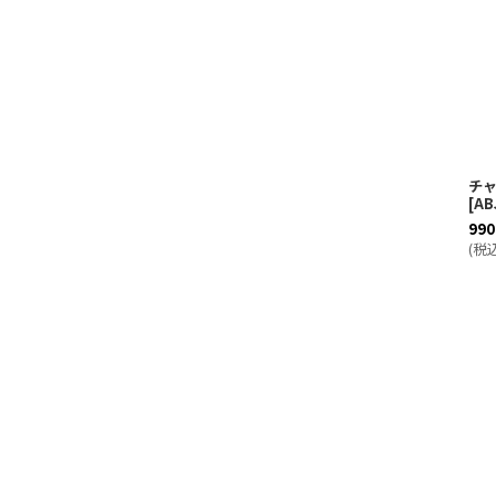
チャ
[
AB
990
(
税