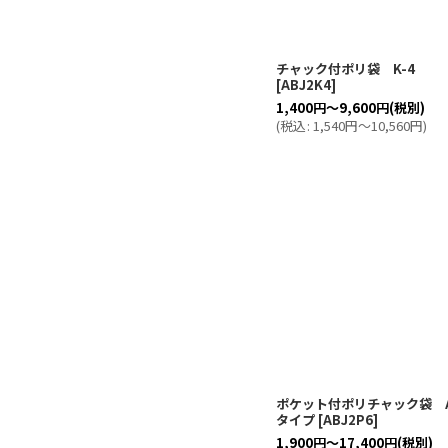
チャック付ポリ袋 K-4
[
ABJ2K4
]
1,400
円
～9,600
円
(税別)
(
税込
:
1,540
円
～10,560
円
)
ポケット付ポリチャック袋 
タイプ
[
ABJ2P6
]
1,900
円
～17,400
円
(税別)