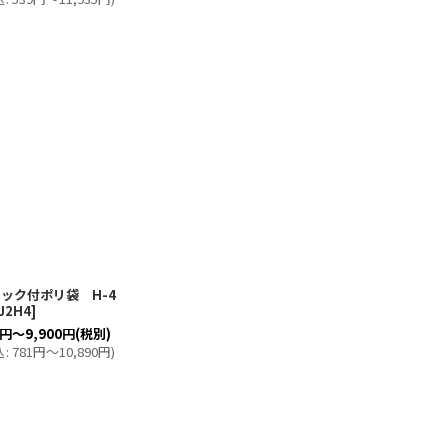
ック付ポリ袋 H-4
J2H4
]
円
～9,900
円
(税別)
込
:
781
円
～10,890
円
)