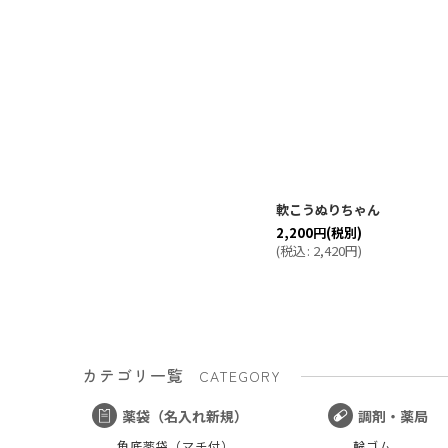
軟こうぬりちゃん
2,200
円
(税別)
(
税込
:
2,420
円
)
カテゴリ一覧
CATEGORY
薬袋（名入れ新規）
調剤・薬局
角底薬袋（マチ付）
輪ゴム