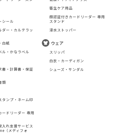
衛生ケア用品
顔認証付きカードリーダー 専用
トシール
スタンド
ルダー・カルテラッ
浸水ストッパー
ウェア
・白紙
ベル・かなラベル
スリッパ
白衣・カーディガン
求書・計算書・保証
シューズ・サンダル
書類
スタンプ・ネーム印
カードリーダー 専用
受入れ支援サービス
hone（メディフォ