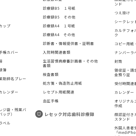
ンド
診療録B5 １号紙
つえ掛け
診療録B5 その他
シークレッ
カップ
診療録A4 １号紙
カルテフォ
診療録A4 その他
ク
診断書・情報提供書・証明書
コピー用紙
手帳カバー
入院時関連書類
ナンバーラ
袋
生活習慣病療養計画書・その他
封筒
書類
録簿
領収証・請
検査書類
金預り証
薬剤師名プレー
処方箋・偽造防止用紙
受付時関連
カレンダー
レセプト用紙関連
カレンダー
血圧手帳
オリジナル
作成
レジ袋・残薬バ
レセック対応歯科診療録
バッグ）
顔認証付き
スタンド
ラベル
外国人患者
「mediP