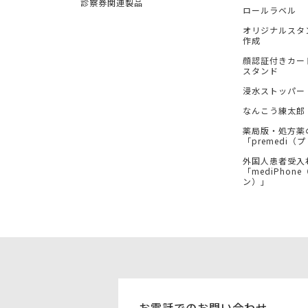
診察券関連製品
ロールラベル
オリジナルスタ
作成
顔認証付きカー
スタンド
浸水ストッパー
なんこう練太郎
薬局版・処方薬
「premedi
外国人患者受入
「mediPhon
ン）」
お電話でのお問い合わせ