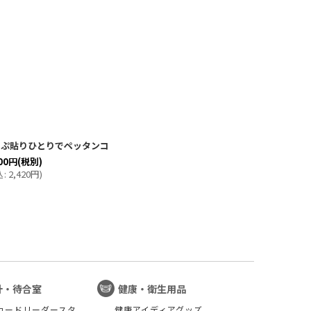
っぷ貼りひとりでペッタンコ
00
円
(税別)
込
:
2,420
円
)
計・待合室
健康・衛生用品
カードリーダースタ
健康アイディアグッズ