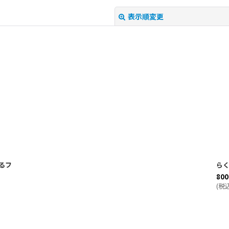
表示順変更
絞り込む
るフ
らく
800
(
税