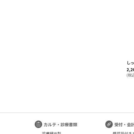
し
2,2
(
税
カルテ・診療書類
受付・会
診療録W型
顔認証付き