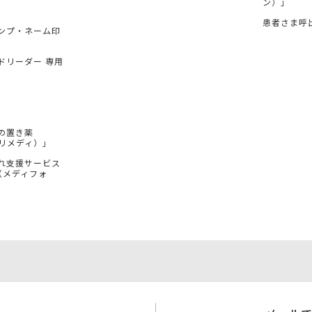
ン）」
患者さま呼
ンプ・ネーム印
ドリーダー 専用
の置き薬
（プリメディ）」
れ支援サービス
e（メディフォ