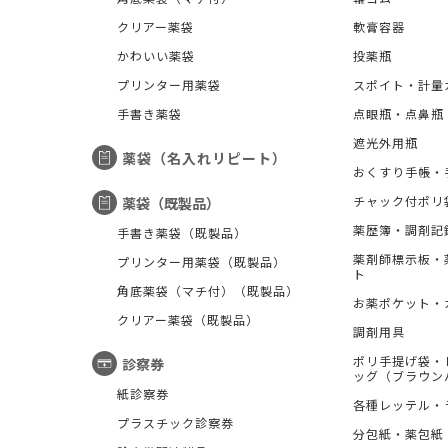
クリアー薬袋
軟膏容器
かわいい薬袋
投薬瓶
プリンター用薬袋
スポイト・計量
手書き薬袋
点眼瓶・点鼻瓶
遮光外用瓶
薬袋（名入れリピート）
おくすり手帳・
チャック付ポリ
薬袋（既製品）
薬歴簿・調剤記
手書き薬袋（既製品）
薬剤師標示板・
プリンター用薬袋（既製品）
ト
角底薬袋（マチ付）（既製品）
お薬ポケット・
クリアー薬袋（既製品）
調剤用具
ポリ手提げ袋・
診察券
ッグ（ブラウン
紙診察券
各種レッテル・
プラスチック診察券
分包紙・薬包紙