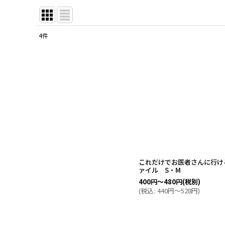
4
件
表示数
:
並び順
:
これだけでお医者さんに行け
ァイル S・M
400
円
～480
円
(税別)
(
税込
:
440
円
～528
円
)