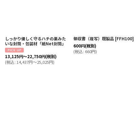
しっかり優しく守るハチの巣みた
領収書（複写）既製品
[
FFH100
]
いな封筒・包装材「紙Net封筒」
600
円
(税別)
(
税込
:
660
円
)
13,125
円
～22,750
円
(税別)
(
税込
:
14,437
円
～25,025
円
)