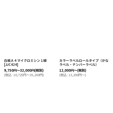
白紙Ａ４マイクロミシン１線
カラーラベルロールタイプ（かな
[
JJC424
]
ラベル・ナンバーラベル）
9,750
円
～32,000
円
(税別)
12,000
円
～
(税別)
(
税込
:
10,725
円
～35,200
円
)
(
税込
:
13,200
円
～
)