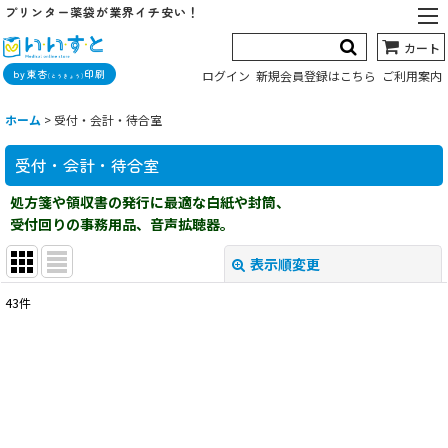
プリンター薬袋が業界イチ安い！
カート
by東杏
印刷
ログイン
新規会員登録はこちら
ご利用案内
(とうきょう)
ホーム
>
受付・会計・待合室
受付・会計・待合室
処方箋や領収書の発行に最適な白紙や封筒、
受付回りの事務用品、音声拡聴器。
表示順変更
閉じる
43
件
サブカテゴリ
:
表示数
: