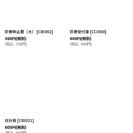
診療申込書（大）
[
CBI002
]
診療受付簿
[
CCI000
]
360
円
(税別)
600
円
(税別)
(
税込
:
396
円
)
(
税込
:
660
円
)
日計表
[
CBI021
]
600
円
(税別)
(
税込
:
660
円
)