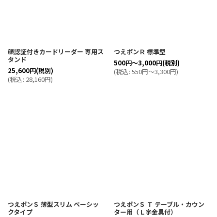
並び順
:
絞り込む
顔認証付きカードリーダー 専用ス
つえポンＲ 標準型
タンド
500
円
～3,000
円
(税別)
25,600
円
(税別)
(
税込
:
550
円
～3,300
円
)
(
税込
:
28,160
円
)
つえポンＳ 薄型スリム ベーシッ
つえポンＳ Ｔ テーブル・カウン
クタイプ
ター用（Ｌ字金具付）