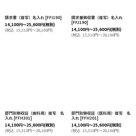
請求書（複写）名入れ
[
FFI190
]
請求兼領収書（複写）名入れ
[
FFJ190
]
14,100
円
～25,600
円
(税別)
14,100
円
～25,600
円
(税別)
(
税込
:
15,510
円
～28,160
円
)
(
税込
:
15,510
円
～28,160
円
)
部門別領収証（歯科用）複写 名
部門別領収証（医科用）複写 名
入れ
[
FFH301
]
入れ
[
FFH201
]
14,100
円
～25,600
円
(税別)
14,100
円
～25,600
円
(税別)
(
税込
:
15,510
円
～28,160
円
)
(
税込
:
15,510
円
～28,160
円
)