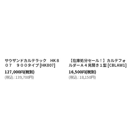
サウザンドカルテラック HK８
【在庫処分セール！】カルテフォ
０７ ９００タイプ
[
HK807
]
ルダーＡ４見開き１型
[
CBLAW1
]
127,000
円
(税別)
16,500
円
(税別)
(
税込
:
139,700
円
)
(
税込
:
18,150
円
)