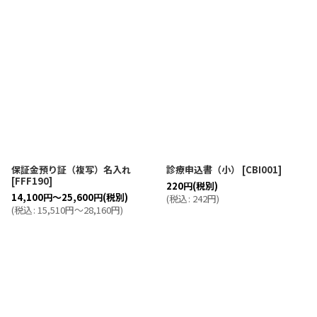
保証金預り証（複写）名入れ
診療申込書（小）
[
CBI001
]
[
FFF190
]
220
円
(税別)
14,100
円
～25,600
円
(税別)
(
税込
:
242
円
)
(
税込
:
15,510
円
～28,160
円
)