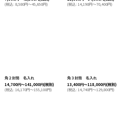
(
税込
:
8,580
円
～45,650
円
)
(
税込
:
14,190
円
～70,400
円
)
角２封筒 名入れ
角３封筒 名入れ
14,700
円
～141,000
円
(税別)
13,400
円
～118,000
円
(税別)
(
税込
:
16,170
円
～155,100
円
)
(
税込
:
14,740
円
～129,800
円
)