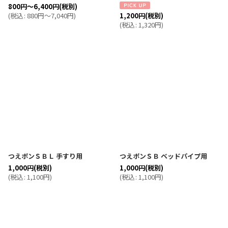
800
円
～6,400
円
(税別)
1,200
円
(税別)
(
税込
:
880
円
～7,040
円
)
(
税込
:
1,320
円
)
つえポンＳＢＬ 手すり用
つえポンＳＢ ベッドパイプ用
1,000
円
(税別)
1,000
円
(税別)
(
税込
:
1,100
円
)
(
税込
:
1,100
円
)