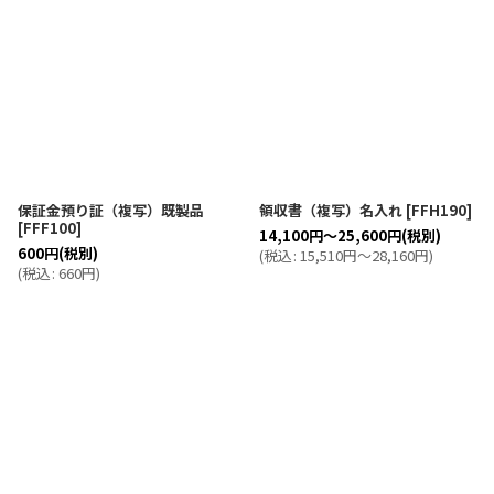
保証金預り証（複写）既製品
領収書（複写）名入れ
[
FFH190
]
[
FFF100
]
14,100
円
～25,600
円
(税別)
600
円
(税別)
(
税込
:
15,510
円
～28,160
円
)
(
税込
:
660
円
)