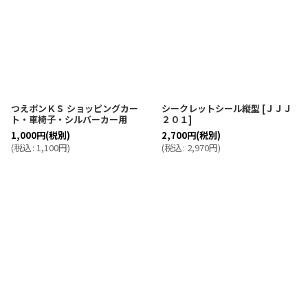
つえポンＫＳ ショッピングカー
シークレットシール縦型
[
ＪＪＪ
ト・車椅子・シルバーカー用
２０１
]
1,000
円
(税別)
2,700
円
(税別)
(
税込
:
1,100
円
)
(
税込
:
2,970
円
)