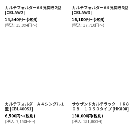
カルテフォルダーA4 見開き2型
カルテフォルダーA4 見開き3型
[
CBLAW2
]
[
CBLAW3
]
14,540
円
～
(税別)
16,100
円
～
(税別)
(
税込
:
15,994
円
～
)
(
税込
:
17,710
円
～
)
カルテフォルダーＡ４シングル１
サウザンドカルテラック HK８
型
[
CBL400S1
]
０８ １０５０タイプ
[
HK808
]
6,500
円
～
(税別)
138,000
円
(税別)
(
税込
:
7,150
円
～
)
(
税込
:
151,800
円
)