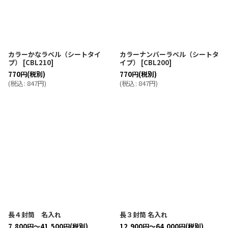
カラーかなラベル（シートタイ
カラーナンバーラベル（シートタ
プ）
[
CBL210
]
イプ）
[
CBL200
]
770
円
(税別)
770
円
(税別)
(
税込
:
847
円
)
(
税込
:
847
円
)
長４封筒 名入れ
長３封筒 名入れ
7,800
円
～41,500
円
(税別)
12,900
円
～64,000
円
(税別)