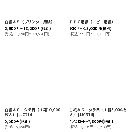
白紙Ａ５（プリンター用紙）
ＰＰＣ用紙（コピー用紙）
2,900
円
～13,200
円
(税別)
900
円
～13,000
円
(税別)
(
税込
:
3,190
円
～14,520
円
)
(
税込
:
990
円
～14,300
円
)
白紙Ａ６ タテ目（１箱10,000
白紙Ａ５ タテ目（１箱5,000枚
枚入）
[
JJC214
]
入）
[
JJC314
]
5,500
円
(税別)
4,450
円
～7,800
円
(税別)
(
税込
:
6,050
円
)
(
税込
:
4,895
円
～8,580
円
)