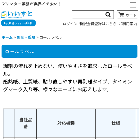
プリンター薬袋が業界イチ安い！
カート
by東杏
印刷
ログイン
新規会員登録はこちら
ご利用案内
(とうきょう)
ホーム
>
調剤・薬局
>
ロールラベル
ロールラベル
調剤の流れを止めない、使いやすさを追求したロールラベ
ル。
感熱紙、上質紙、貼り直しやすい再剥離タイプ、タイミン
グマーク入り等、様々なニーズにお応えします。
当社品
対応機種
仕様
番