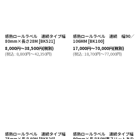
感熱ロールラベル 連続タイプ幅
感熱ロールラベル 連続 幅90／
80mm×長さ28M
[
BK521
]
106MM
[
BK100
]
8,000
円
～38,500
円
(税別)
17,000
円
～70,000
円
(税別)
(
税込
:
8,800
円
～42,350
円
)
(
税込
:
18,700
円
～77,000
円
)
感熱ロールラベル 連続タイプ幅
感熱ロールラベル 連続タイプ幅
75mm×長さ40M
[
BK520
]
90mm×長さ50M裏スリットあり