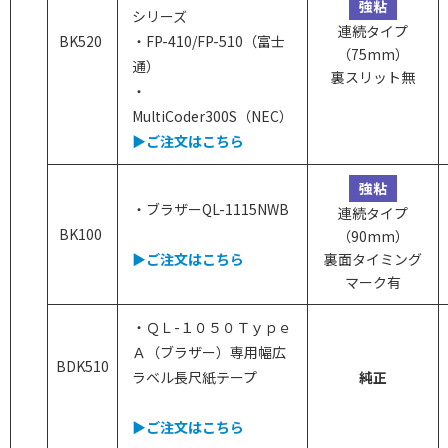
強粘
シリーズ
連続タイプ
BK520
・FP-410/FP-510（富士
（75mm）
通）
裏スリット無
・
MultiCoder300S（NEC）
▶ご注文はこちら
強粘
・ブラザーQL-1115NWB
連続タイプ
BK100
（90mm）
▶ご注文はこちら
裏面タイミング
マーク有
・
ＱＬ-１０５０Ｔｙｐｅ
Ａ（ブラザー）専用幅広
BDK510
ラベル長尺紙テープ
純正
▶ご注文はこちら