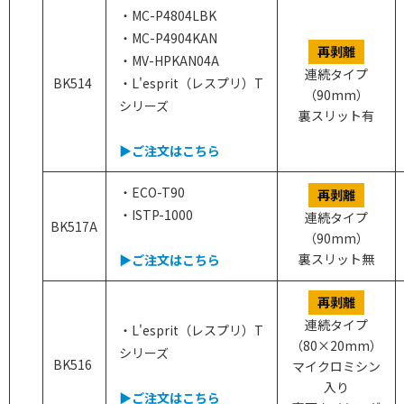
・MC-P4804LBK
・MC-P4904KAN
再剥離
・MV-HPKAN04A
連続タイプ
BK514
・L'esprit（レスプリ）T
（90mm）
シリーズ
裏スリット有
▶ご注文はこちら
・ECO-T90
再剥離
・ISTP-1000
連続タイプ
BK517A
（90mm）
裏スリット無
▶ご注文はこちら
再剥離
連続タイプ
・L'esprit（レスプリ）T
（80×20mm）
シリーズ
BK516
マイクロミシン
入り
▶ご注文はこちら