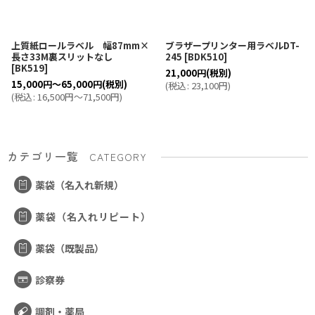
上質紙ロールラベル 幅87mm×
ブラザープリンター用ラベルDT-
長さ33M裏スリットなし
245
[
BDK510
]
[
BK519
]
21,000
円
(税別)
15,000
円
～65,000
円
(税別)
(
税込
:
23,100
円
)
(
税込
:
16,500
円
～71,500
円
)
カテゴリ一覧
CATEGORY
薬袋（名入れ新規）
薬袋（名入れリピート）
薬袋（既製品）
診察券
調剤・薬局