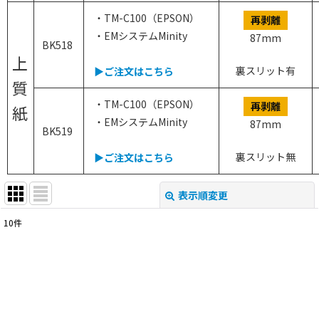
・TM-C100（EPSON）
再剥離
・EMシステムMinity
87mm
BK518
上
裏スリット有
▶ご注文はこちら
質
・TM-C100（EPSON）
再剥離
紙
・EMシステムMinity
87mm
BK519
裏スリット無
▶ご注文はこちら
表示順変更
閉じる
10
件
表示数
:
並び順
:
絞り込む