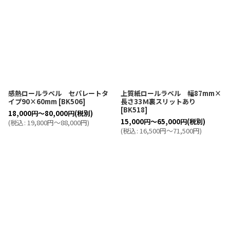
感熱ロールラベル セパレートタ
上質紙ロールラベル 幅87mm×
イプ90×60mm
[
BK506
]
長さ33Ｍ裏スリットあり
[
BK518
]
18,000
円
～80,000
円
(税別)
15,000
円
～65,000
円
(税別)
(
税込
:
19,800
円
～88,000
円
)
(
税込
:
16,500
円
～71,500
円
)