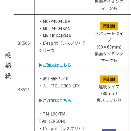
裏面タイミング
マーク有
・MC-P4804LBK
再剥離
・MC-P4904KAN
セパレートタイ
・MV-HPKAN04A
プ
BK506
・L'esprit（レスプリ）T
（90×60mm）
シリーズ
感
裏面タイミング
マーク有
熱
▶ご注文はこちら
紙
・富士通FP-510
再剥離
・ムーブCL-E300-LFX
連続タイプ
BK521
（80mm）
裏スリット無
▶ご注文はこちら
・TM-L90/TM-
T90（EPSON）
・L'esprit（レスプリ）T