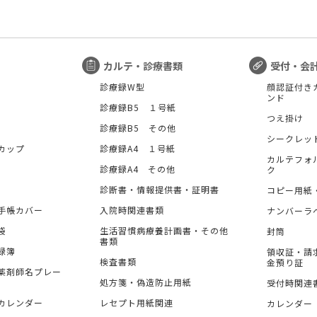
カルテ・診療書類
受付・会
診療録W型
顔認証付き
ンド
診療録B5 １号紙
つえ掛け
診療録B5 その他
シークレッ
カップ
診療録A4 １号紙
カルテフォ
診療録A4 その他
ク
診断書・情報提供書・証明書
コピー用紙
手帳カバー
入院時関連書類
ナンバーラ
袋
生活習慣病療養計画書・その他
封筒
書類
録簿
領収証・請
検査書類
金預り証
薬剤師名プレー
処方箋・偽造防止用紙
受付時関連
カレンダー
レセプト用紙関連
カレンダー