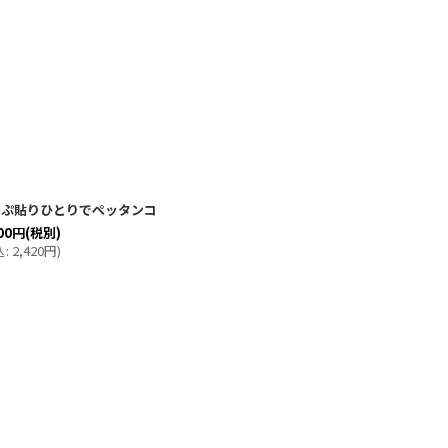
っぷ貼りひとりでペッタンコ
00
円
(税別)
込
:
2,420
円
)