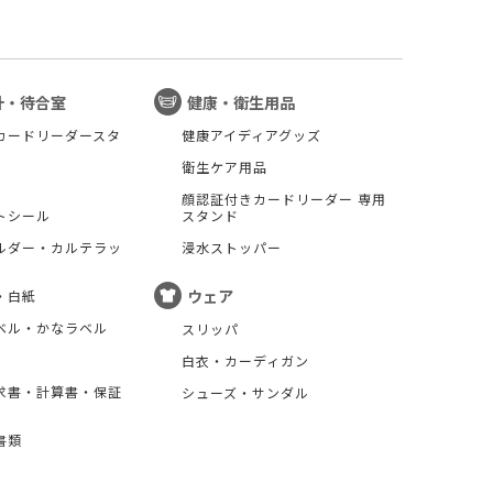
計・待合室
健康・衛生用品
カードリーダースタ
健康アイディアグッズ
衛生ケア用品
顔認証付きカードリーダー 専用
トシール
スタンド
ルダー・カルテラッ
浸水ストッパー
ウェア
・白紙
ベル・かなラベル
スリッパ
白衣・カーディガン
求書・計算書・保証
シューズ・サンダル
書類