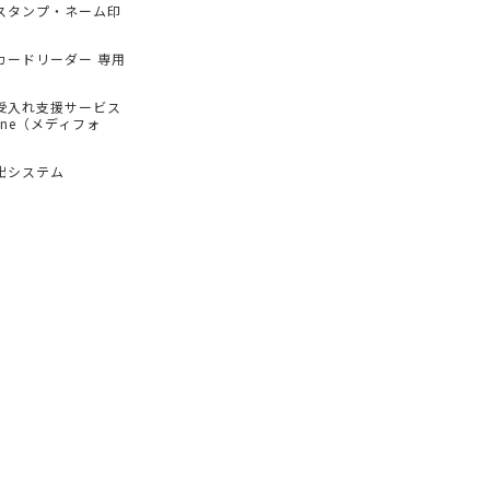
スタンプ・ネーム印
カードリーダー 専用
受入れ支援サービス
hone（メディフォ
出システム