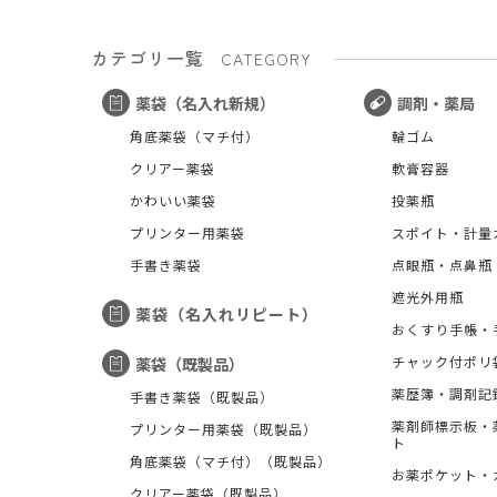
カテゴリ一覧
CATEGORY
薬袋（名入れ新規）
調剤・薬局
角底薬袋（マチ付）
輪ゴム
クリアー薬袋
軟膏容器
かわいい薬袋
投薬瓶
プリンター用薬袋
スポイト・計量
手書き薬袋
点眼瓶・点鼻瓶
遮光外用瓶
薬袋（名入れリピート）
おくすり手帳・
チャック付ポリ
薬袋（既製品）
薬歴簿・調剤記
手書き薬袋（既製品）
薬剤師標示板・
プリンター用薬袋（既製品）
ト
角底薬袋（マチ付）（既製品）
お薬ポケット・
クリアー薬袋（既製品）