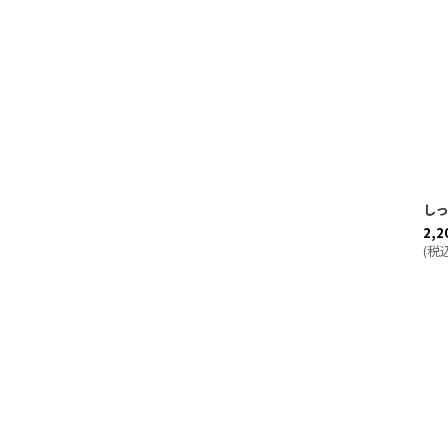
し
2,2
(
税