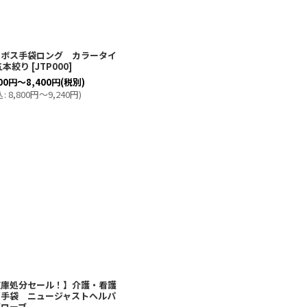
ンボス手袋ロング カラータイ
五本絞り
[
JTP000
]
00
円
～8,400
円
(税別)
込
:
8,800
円
～9,240
円
)
在庫処分セール！】介護・看護
用手袋 ニュージャストヘルパ
グローブ