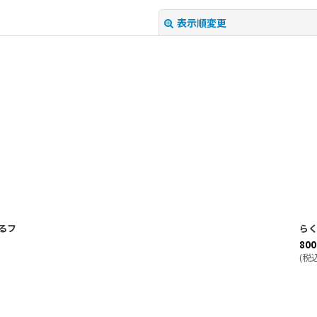
表示順変更
絞り込む
るフ
らく
800
(
税