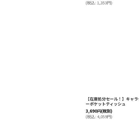
(
税込
:
1,353
円
)
【在庫処分セール！】キャラ
ーポケットティッシュ
3,690
円
(税別)
(
税込
:
4,059
円
)