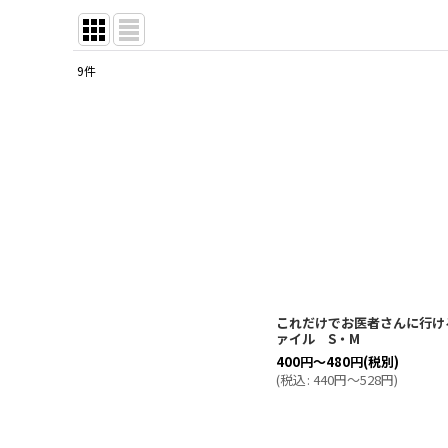
9
件
サブカテゴリ
:
表示数
:
並び順
:
これだけでお医者さんに行け
ァイル S・M
400
円
～480
円
(税別)
(
税込
:
440
円
～528
円
)