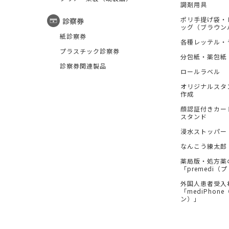
調剤用具
ポリ手提げ袋・
診察券
ッグ（ブラウン
紙診察券
各種レッテル・
プラスチック診察券
分包紙・薬包紙
診察券関連製品
ロールラベル
オリジナルスタ
作成
顔認証付きカー
スタンド
浸水ストッパー
なんこう練太郎
薬局版・処方薬
「premedi
外国人患者受入
「mediPhon
ン）」