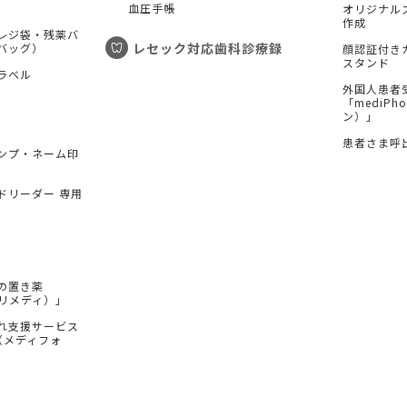
血圧手帳
オリジナル
作成
レジ袋・残薬バ
レセック対応歯科診療録
バッグ）
顔認証付き
スタンド
ラベル
外国人患者
「mediP
ン）」
患者さま呼
ンプ・ネーム印
ドリーダー 専用
の置き薬
（プリメディ）」
れ支援サービス
e（メディフォ