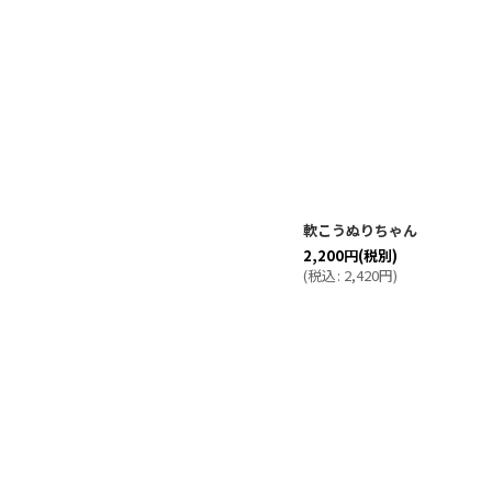
軟こうぬりちゃん
2,200
円
(税別)
(
税込
:
2,420
円
)