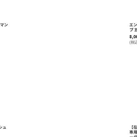
ンマン
エ
プ 
8,0
(
税
シュ
【
専
ー