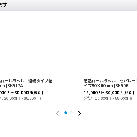
ます
熱ロールラベル 連続タイプ幅
感熱ロールラベル セパレー
mm
[
BK517A
]
イプ90×60mm
[
BK506
]
000
円
～80,000
円
(税別)
18,000
円
～80,000
円
(税別)
込
:
20,900
円
～88,000
円
)
(
税込
:
19,800
円
～88,000
円
)