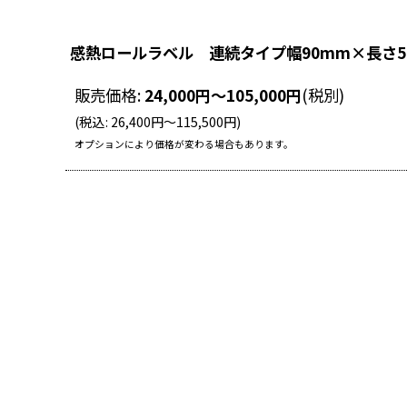
感熱ロールラベル 連続タイプ幅90mm×長さ5
販売価格
:
24,000
円
～105,000
円
(税別)
(
税込
:
26,400
円
～115,500
円
)
オプションにより価格が変わる場合もあります。