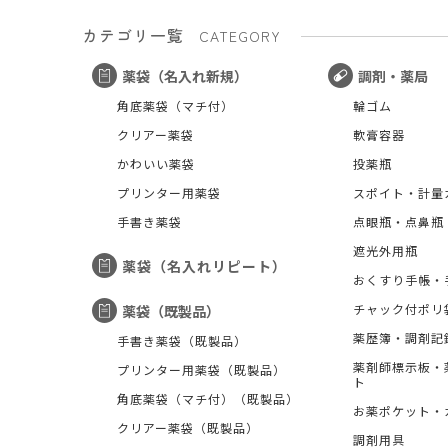
カテゴリ一覧
CATEGORY
薬袋（名入れ新規）
調剤・薬局
角底薬袋（マチ付）
輪ゴム
クリアー薬袋
軟膏容器
かわいい薬袋
投薬瓶
プリンター用薬袋
スポイト・計量
手書き薬袋
点眼瓶・点鼻瓶
遮光外用瓶
薬袋（名入れリピート）
おくすり手帳・
チャック付ポリ
薬袋（既製品）
薬歴簿・調剤記
手書き薬袋（既製品）
薬剤師標示板・
プリンター用薬袋（既製品）
ト
角底薬袋（マチ付）（既製品）
お薬ポケット・
クリアー薬袋（既製品）
調剤用具