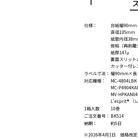
仕様：
台紙幅90ｍｍ
直径105ｍｍ
紙管内径38ｍ
弱粘（再剥離
紙厚147μ
裏面スリット
カッター付レ
ラベル寸法：
幅90mm×長
対応機種：
MC-4804LBK
MC-P4904KA
MV-HPKAN04
L'esprit
1箱入数
10巻
ご注文番号：
BK514
納期：
約5日
※2026年4月1日 価格改定