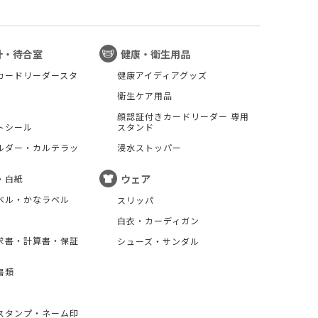
計・待合室
健康・衛生用品
カードリーダースタ
健康アイディアグッズ
衛生ケア用品
顔認証付きカードリーダー 専用
トシール
スタンド
ルダー・カルテラッ
浸水ストッパー
ウェア
・白紙
ベル・かなラベル
スリッパ
白衣・カーディガン
求書・計算書・保証
シューズ・サンダル
書類
スタンプ・ネーム印