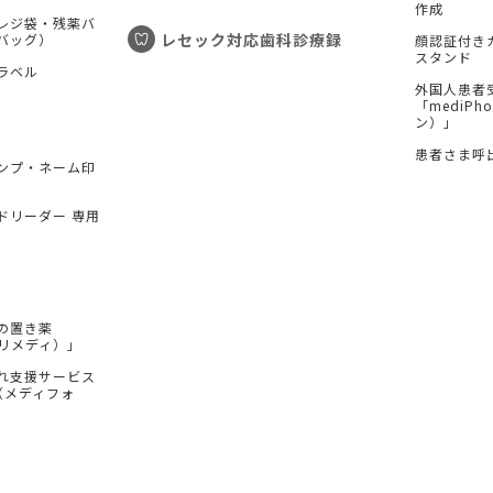
作成
レジ袋・残薬バ
レセック対応歯科診療録
バッグ）
顔認証付き
スタンド
ラベル
外国人患者
「mediP
ン）」
患者さま呼
ンプ・ネーム印
ドリーダー 専用
の置き薬
（プリメディ）」
れ支援サービス
e（メディフォ