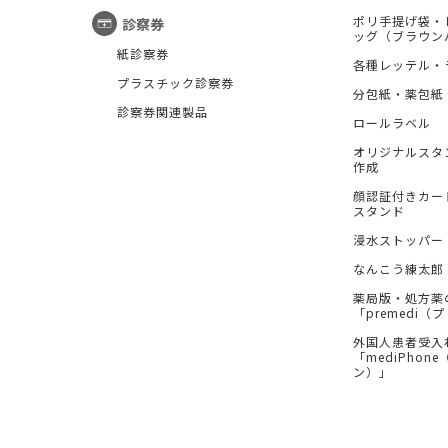
ポリ手提げ袋・
診察券
ッグ（ブラウン
紙診察券
各種レッテル・
プラスチック診察券
分包紙・薬包紙
診察券関連製品
ロールラベル
オリジナルスタ
作成
顔認証付きカー
スタンド
浸水ストッパー
なんこう練太郎
薬局版・処方薬
「premedi
外国人患者受入
「mediPhon
ン）」