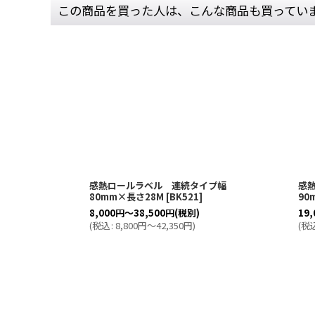
この商品を買った人は、こんな商品も買ってい
感熱ロールラベル 連続タイプ幅
感
80mm×長さ28M
[
BK521
]
90
8,000
円
～38,500
円
(税別)
19,
(
税込
:
8,800
円
～42,350
円
)
(
税