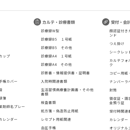
カルテ・診療書類
受付・会
診療録W型
顔認証付き
ンド
診療録B5 １号紙
つえ掛け
診療録B5 その他
シークレッ
カップ
診療録A4 １号紙
カルテフォ
診療録A4 その他
ク
診断書・情報提供書・証明書
コピー用紙
手帳カバー
入院時関連書類
ナンバーラ
袋
生活習慣病療養計画書・その他
封筒
書類
録簿
領収証・請
検査書類
金預り証
薬剤師名プレー
処方箋・偽造防止用紙
受付時関連
カレンダー
レセプト用紙関連
カレンダー
血圧手帳
オリジナル