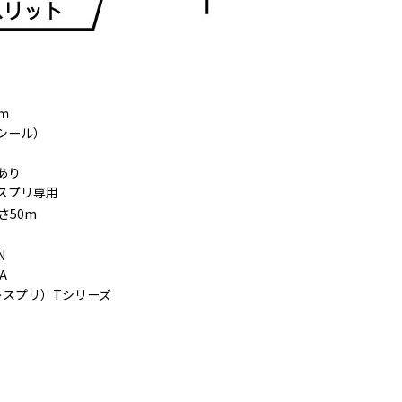
ｍ
シール）
あり
スプリ専用
さ50m
N
A
® （レスプリ）Tシリーズ