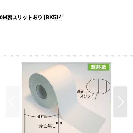
0M裏スリットあり
[
BK514
]