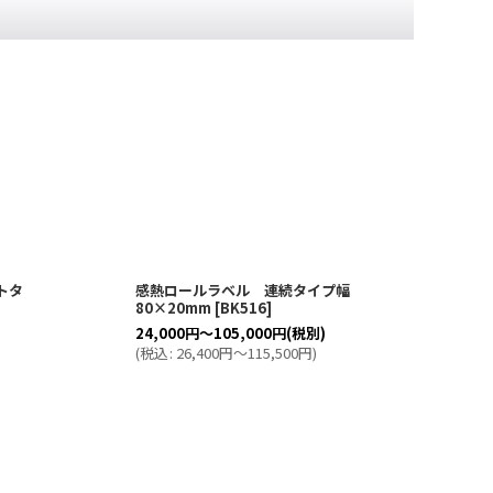
トタ
感熱ロールラベル 連続タイプ幅
感熱
80×20mm
[
BK516
]
10
24,000
円
～105,000
円
(税別)
17,
(
税込
:
26,400
円
～115,500
円
)
(
税