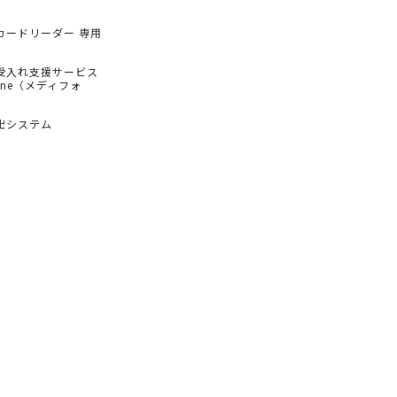
カードリーダー 専用
受入れ支援サービス
hone（メディフォ
出システム