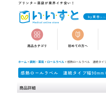
プリンター薬袋が業界イチ安い！
by東杏
(とう
商品カテゴリ
初めての方へ
ホーム
>
調剤・薬局
>
ロールラベル
>
感熱ロールラベル 連続タイプ
感熱ロールラベル 連続タイプ幅90mm
商品詳細