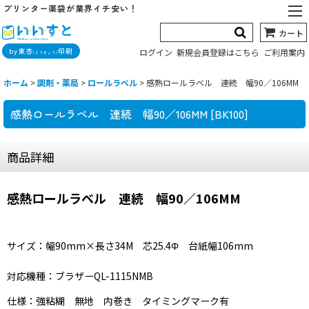
プリンター薬袋が業界イチ安い！
カート
by東杏
印刷
ログイン
新規会員登録はこちら
ご利用案内
(とうきょう)
ホーム
>
調剤・薬局
>
ロールラベル
>
感熱ロールラベル 連続 幅90／106MM
感熱ロールラベル 連続 幅90／106MM
[
BK100
]
商品詳細
感熱ロールラベル 連続 幅90／106MM
サイズ：幅90mm×長さ34M 芯25.4Φ 台紙幅106mm
対応機種：ブラザーQL-1115NMB
仕様：強粘糊 無地 内巻き タイミングマーク有