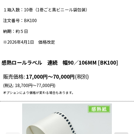
１箱入数：10巻（1巻ごと黒ビニール袋包装）
注文番号：BK100
納期：約５日
※2026年4月1日 価格改定
感熱ロールラベル 連続 幅90／106MM
[
BK100
]
販売価格
:
17,000
円
～70,000
円
(税別)
(
税込
:
18,700
円
～77,000
円
)
オプションにより価格が変わる場合もあります。