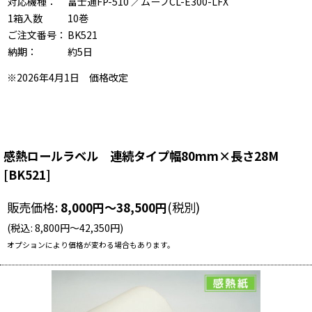
対応機種：
富士通FP-510
／
ムーブCL-E300-LFX
1箱入数
10巻
ご注文番号：
BK521
納期：
約5日
※2026年4月1日 価格改定
感熱ロールラベル 連続タイプ幅80mm×長さ28M
[
BK521
]
販売価格
:
8,000
円
～38,500
円
(税別)
(
税込
:
8,800
円
～42,350
円
)
オプションにより価格が変わる場合もあります。