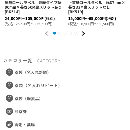
感熱ロールラベル 連続タイプ幅
上質紙ロールラベル 幅87mm×
90mm×長さ50M裏スリットあり
長さ33M裏スリットなし
[
BK514
]
[
BK519
]
24,000
円
～105,000
円
(税別)
15,000
円
～65,000
円
(税別)
(
税込
:
26,400
円
～115,500
円
)
(
税込
:
16,500
円
～71,500
円
)
カテゴリ一覧
CATEGORY
薬袋（名入れ新規）
薬袋（名入れリピート）
薬袋（既製品）
診察券
調剤・薬局