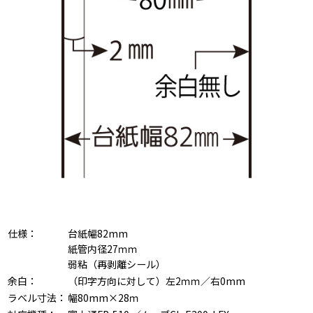
仕様：
台紙幅82mm
紙管内径27ｍｍ
弱粘（再剥離シール）
余白：
（印字方向に対して）左2ｍｍ／右0mm
ラベル寸法：
幅80mm×28ｍ