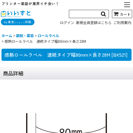
プリンター薬袋が業界イチ安い！
カート
by東杏
印刷
ログイン
新規会員登録はこちら
ご利用案内
(とうきょう)
ホーム
>
調剤・薬局
>
ロールラベル
>
感熱ロールラベル 連続タイプ幅80mm×長さ28M
感熱ロールラベル 連続タイプ幅80mm×長さ28M
[
BK521
]
商品詳細