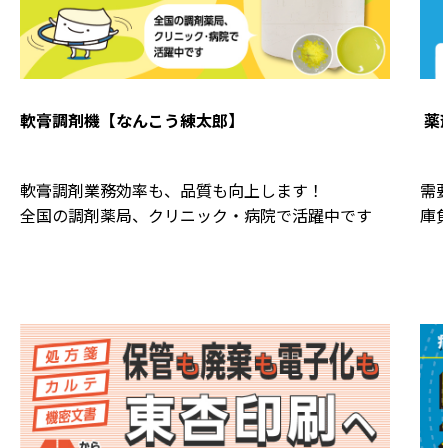
軟膏調剤機
【なんこう練太郎】
薬
需
軟膏調剤業務効率も、品質も向上します！
庫
全国の調剤薬局、クリニック・病院で活躍中です