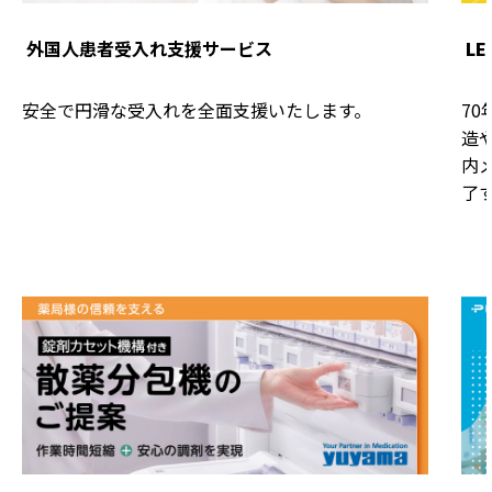
外国人患者受入れ支援サービス
L
安全で円滑な受入れを全面支援いたします。
7
造
内
了