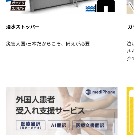
浸水ストッパー
ガ
災害大国•日本だからこそ、備えが必要
泣
さ
介