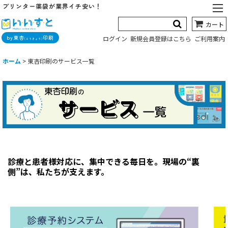
プリンター薬袋が業界イチ安い！
カート
by東杏
印刷
ログイン
新規会員登録はこちら
ご利用案内
(とうきょう)
ホーム
>
東杏印刷のサービス一覧
診療と患者様対応に、集中できる毎日を。現場の“裏
側”は、私たちが支えます。