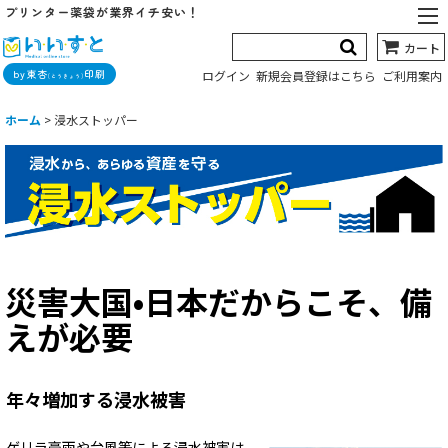
プリンター薬袋が業界イチ安い！
カート
by東杏
印刷
ログイン
新規会員登録はこちら
ご利用案内
(とうきょう)
ホーム
>
浸水ストッパー
災害大国•日本だからこそ、備
えが必要
年々増加する浸水被害
ゲリラ豪雨や台風等による浸水被害は、