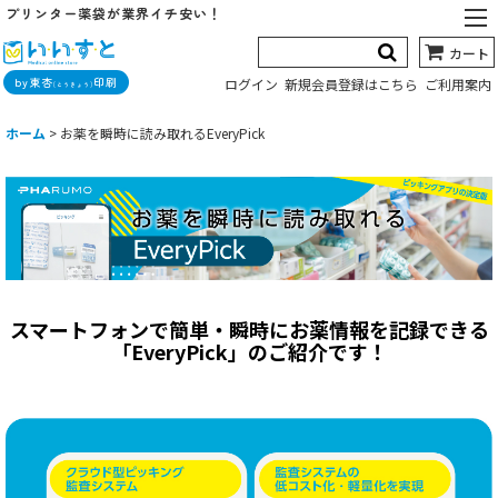
プリンター薬袋が業界イチ安い！
カート
by東杏
印刷
ログイン
新規会員登録はこちら
ご利用案内
(とうきょう)
ホーム
>
お薬を瞬時に読み取れるEveryPick
スマートフォンで簡単・瞬時にお薬情報を記録できる
「EveryPick」のご紹介です！