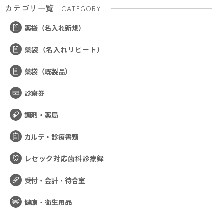
カテゴリ一覧
CATEGORY
薬袋（名入れ新規）
薬袋（名入れリピート）
薬袋（既製品）
診察券
調剤・薬局
カルテ・診療書類
レセック対応歯科診療録
受付・会計・待合室
健康・衛生用品