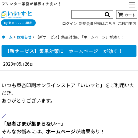
プリンター薬袋が業界イチ安い！
カート
by東杏
印刷
ログイン
新規会員登録はこちら
ご利用案内
(とうきょう)
ホーム
>
お知らせ
>
【新サービス】集患対策に「ホームページ」が効く！
【新サービス】集患対策に「ホームページ」が効く！
2023
05
26
年
月
日
いつも東杏印刷オンラインストア「いいすと」を
ご利用いた
だき、
ありがとうございます。
／
「患者さまが集まらない…」
そんなお悩みには、
ホームページ
が効果あり！