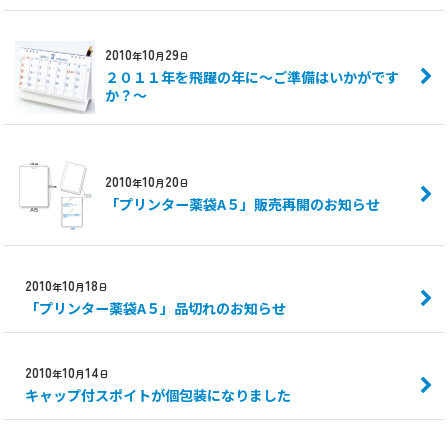
2010
10
29
年
月
日
２０１１年を飛躍の年に～ご準備はいかがです
か？～
2010
10
20
年
月
日
「プリンター薬袋A５」販売再開のお知らせ
2010
10
18
年
月
日
「プリンター薬袋A５」品切れのお知らせ
2010
10
14
年
月
日
キャップ付スポイトが個包装になりました