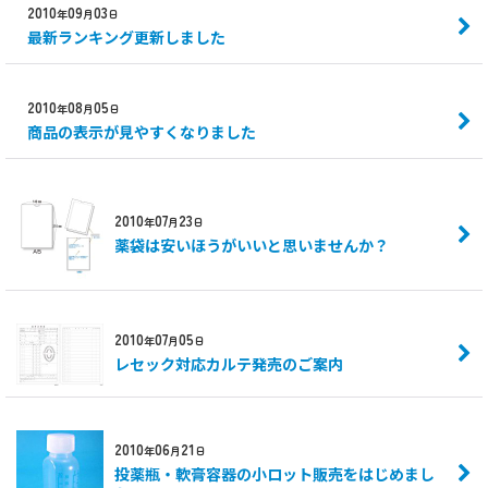
2010
09
03
年
月
日
最新ランキング更新しました
2010
08
05
年
月
日
商品の表示が見やすくなりました
2010
07
23
年
月
日
薬袋は安いほうがいいと思いませんか？
2010
07
05
年
月
日
レセック対応カルテ発売のご案内
2010
06
21
年
月
日
投薬瓶・軟膏容器の小ロット販売をはじめまし