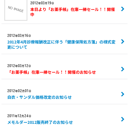
2012
03
19
年
月
日
本日より「お薬手帳」在庫一掃セール！！開催
中
2012
03
16
年
月
日
2012年4月診療報酬改正に伴う「健康保険処方箋」の様式変
更について
2012
03
12
年
月
日
「お薬手帳」在庫一掃セール！！開催のお知らせ
2012
02
01
年
月
日
白衣・サンダル価格改定のお知らせ
2011
12
24
年
月
日
メモルダー2012販売終了のお知らせ