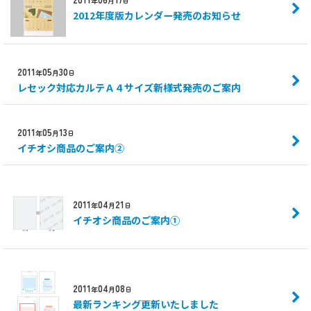
年
月
日
2012年度版カレンダー発売のお知らせ
2011
05
30
年
月
日
レセック対応カルテＡ４サイズ新様式発売のご案内
2011
05
13
年
月
日
イチオシ商品のご案内②
2011
04
21
年
月
日
イチオシ商品のご案内①
2011
04
08
年
月
日
最新ランキング更新いたしました