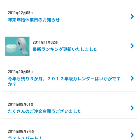
2011
12
08
年
月
日
年末年始休業日のお知らせ
2011
11
02
年
月
日
最新ランキング更新いたしました
2011
10
06
年
月
日
今年も残り３か月、２０１２年版カレンダーはいかがです
か？
2011
09
01
年
月
日
たくさんのご注文有難うございました
2011
08
24
年
月
日
ラストスパート！