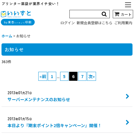
プリンター薬袋が業界イチ安い！
カート
by東杏
印刷
ログイン
新規会員登録はこちら
ご利用案内
(とうきょう)
ホーム
>
お知らせ
お知らせ
363
件
«
前
1
...
5
6
7
次
»
2013
01
21
年
月
日
サーバーメンテナンスのお知らせ
2013
01
15
年
月
日
本日より『期末ポイント2倍キャンペーン』開催！