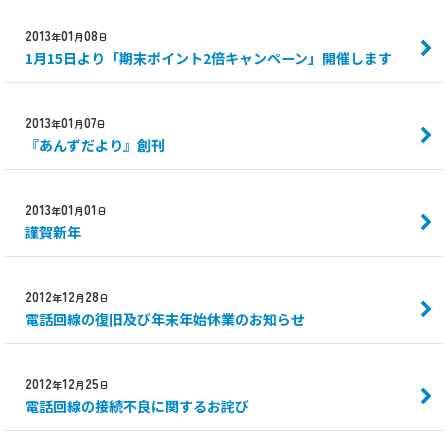
2013
01
08
年
月
日
1月15日より「期末ポイント2倍キャンペーン」開催します
2013
01
07
年
月
日
『あんずだより』創刊
2013
01
01
年
月
日
謹賀新年
2012
12
28
年
月
日
電話回線の復旧及び年末年始休業のお知らせ
2012
12
25
年
月
日
電話回線の接続不良に関するお詫び