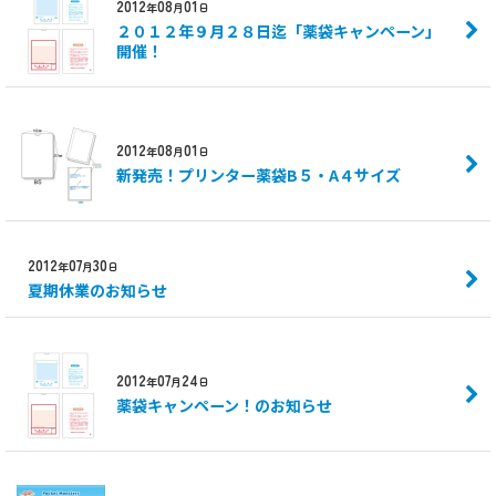
2012
08
01
年
月
日
２０１２年９月２８日迄「薬袋キャンペーン」
開催！
2012
08
01
年
月
日
新発売！プリンター薬袋B５・A４サイズ
2012
07
30
年
月
日
夏期休業のお知らせ
2012
07
24
年
月
日
薬袋キャンペーン！のお知らせ