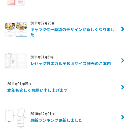
2011
02
25
年
月
日
キャラクター薬袋のデザインが新しくなりまし
た
2011
01
21
年
月
日
レセック対応カルテＢ５サイズ発売のご案内
2011
01
05
年
月
日
本年も宜しくお願い申し上げます
2010
12
01
年
月
日
最新ランキング更新しました