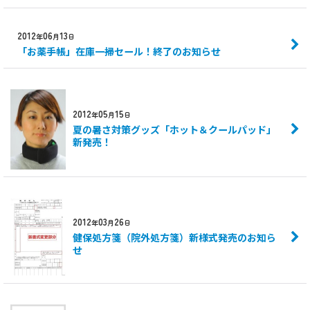
2012
06
13
年
月
日
「お薬手帳」在庫一掃セール！終了のお知らせ
2012
05
15
年
月
日
夏の暑さ対策グッズ「ホット＆クールパッド」
新発売！
2012
03
26
年
月
日
健保処方箋（院外処方箋）新様式発売のお知ら
せ