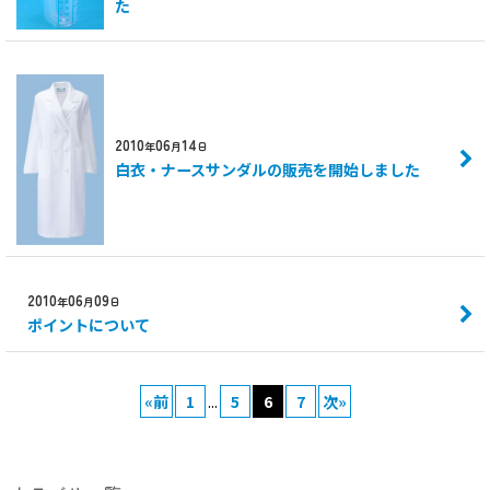
た
2010
06
14
年
月
日
白衣・ナースサンダルの販売を開始しました
2010
06
09
年
月
日
ポイントについて
«
前
1
...
5
6
7
次
»