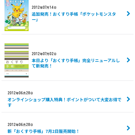
2012
07
14
年
月
日
追加発売！おくすり手帳「ポケットモンスタ
ー」
2012
07
02
年
月
日
本日より「おくすり手帳」完全リニューアルし
て新発売！
2012
06
28
年
月
日
オンラインショップ購入特典！ポイントがついて大変お得で
す
2012
06
28
年
月
日
新「おくすり手帳」7月2日販売開始！