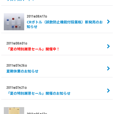
2011
08
17
年
月
日
CRボトル（誤飲防止機能付投薬瓶）新発売のお
知らせ
2011
08
01
年
月
日
「夏の特別謝恩セール」開催中！
2011
07
26
年
月
日
夏期休業のお知らせ
2011
07
21
年
月
日
「夏の特別謝恩セール」開催のお知らせ
2011
06
17