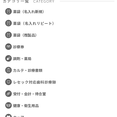
カテゴリ一覧
CATEGORY
薬袋（名入れ新規）
薬袋（名入れリピート）
薬袋（既製品）
診察券
調剤・薬局
カルテ・診療書類
レセック対応歯科診療録
受付・会計・待合室
健康・衛生用品