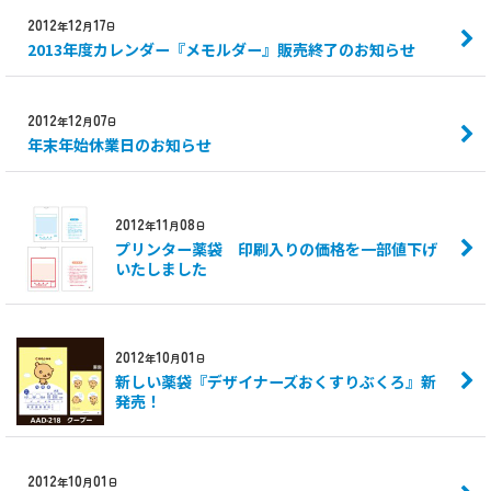
2012
12
17
年
月
日
2013年度カレンダー『メモルダー』販売終了のお知らせ
2012
12
07
年
月
日
年末年始休業日のお知らせ
2012
11
08
年
月
日
プリンター薬袋 印刷入りの価格を一部値下げ
いたしました
2012
10
01
年
月
日
新しい薬袋『デザイナーズおくすりぶくろ』新
発売！
2012
10
01
年
月
日