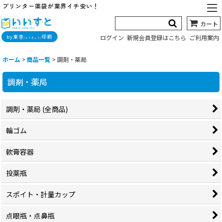
プリンター薬袋が業界イチ安い！
カート
by東杏
印刷
ログイン
新規会員登録はこちら
ご利用案内
(とうきょう)
ホーム
>
商品一覧
>
調剤・薬局
調剤・薬局
調剤・薬局 (全商品)
輪ゴム
軟膏容器
投薬瓶
スポイト・計量カップ
点眼瓶・点鼻瓶