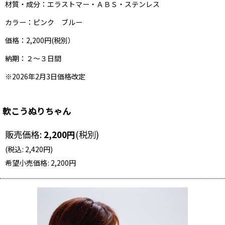
材質・成分：エラストマー・ＡＢＳ・ステンレス
カラー：ピンク ブルー
価格：2,200円(税別）
納期：２〜３日間
※2026年2月3日価格改定
軟こうぬりちゃん
販売価格
:
2,200
円
(税別)
(
税込
:
2,420
円
)
希望小売価格
:
2,200
円