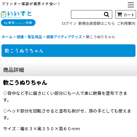
プリンター薬袋が業界イチ安い！
カート
by東杏
印刷
ログイン
新規会員登録はこちら
ご利用案内
(とうきょう)
ホーム
>
健康・衛生用品
>
健康アイディアグッズ
>
軟こうぬりちゃん
軟こうぬりちゃん
商品詳細
軟こうぬりちゃん
◇背中など手に届きにくい部分にも一人で楽に軟膏を塗布できま
す。
◇ヘッド部分を回転させると湿布も剥がせ、孫の手としても使えま
す。
サイズ：幅６３×奥３５０×高６０ｍｍ