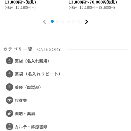
13,800
円
～
(税別)
13,800
円
～76,000
円
(税別)
(
税込
:
15,180
円
～
)
(
税込
:
15,180
円
～83,600
円
)
カテゴリ一覧
CATEGORY
薬袋（名入れ新規）
薬袋（名入れリピート）
薬袋（既製品）
診察券
調剤・薬局
カルテ・診療書類