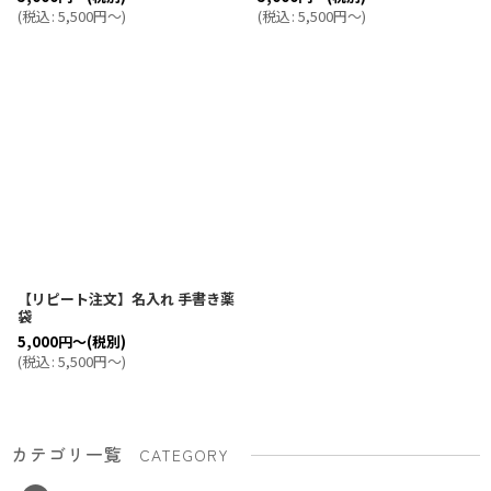
(
税込
:
5,500
円
～
)
(
税込
:
5,500
円
～
)
【リピート注文】名入れ 手書き薬
袋
5,000
円
～
(税別)
(
税込
:
5,500
円
～
)
カテゴリ一覧
CATEGORY