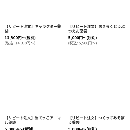
【リピート注文】キャラクター薬
【リピート注文】おきらくどうぶ
袋
つえん薬袋
13,500
円
～
(税別)
5,000
円
～
(税別)
(
税込
:
14,850
円
～
)
(
税込
:
5,500
円
～
)
【リピート注文】当てっこアニマ
【リピート注文】つくってあそぼ
ル薬袋
う薬袋
5,000
円
～
(税別)
5,000
円
～
(税別)