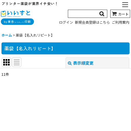
プリンター薬袋が業界イチ安い！
カート
by東杏
印刷
ログイン
新規会員登録はこちら
ご利用案内
(とうきょう)
ホーム
>
薬袋【名入れリピート】
薬袋【名入れリピート】
表示順変更
閉じる
11
件
表示数
:
並び順
:
絞り込む