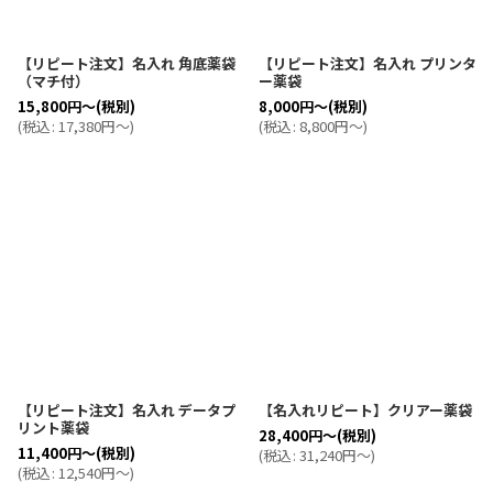
【リピート注文】名入れ 角底薬袋
【リピート注文】名入れ プリンタ
（マチ付）
ー薬袋
15,800
円
～
(税別)
8,000
円
～
(税別)
(
税込
:
17,380
円
～
)
(
税込
:
8,800
円
～
)
【リピート注文】名入れ データプ
【名入れリピート】クリアー薬袋
リント薬袋
28,400
円
～
(税別)
11,400
円
～
(税別)
(
税込
:
31,240
円
～
)
(
税込
:
12,540
円
～
)