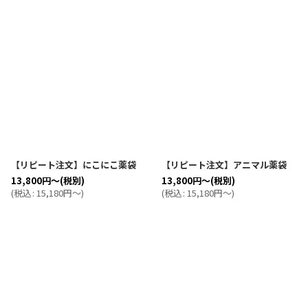
【リピート注文】にこにこ薬袋
【リピート注文】アニマル薬袋
13,800
円
～
(税別)
13,800
円
～
(税別)
(
税込
:
15,180
円
～
)
(
税込
:
15,180
円
～
)