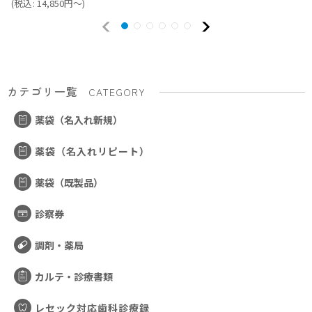
(
税込
:
14,850
円
～
)
カテゴリ一覧
CATEGORY
薬袋（名入れ新規）
薬袋（名入れリピート）
薬袋（既製品）
診察券
調剤・薬局
カルテ・診療書類
レセック対応歯科診療録