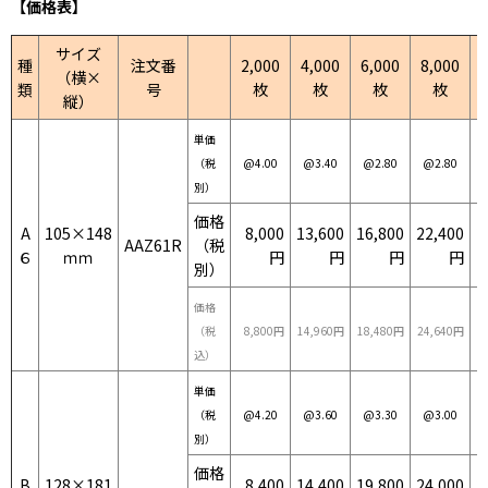
【価格表】
サイズ
種
注文番
2,000
4,000
6,000
8,000
1
（横×
類
号
枚
枚
枚
枚
縦）
単価
（税
@4.00
@3.40
@2.80
@2.80
別）
価格
A
105×148
8,000
13,600
16,800
22,400
2
AAZ61R
（税
６
ｍｍ
円
円
円
円
別）
価格
（税
8,800円
14,960円
18,480円
24,640円
2
込）
単価
（税
@4.20
@3.60
@3.30
@3.00
別）
価格
B
128×181
8,400
14,400
19,800
24,000
2