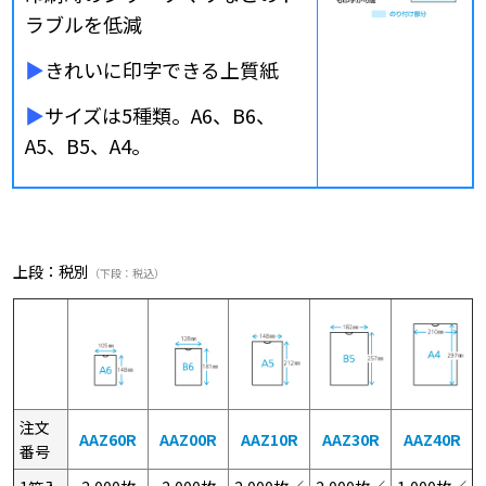
ラブルを低減
▶
きれいに印字できる上質紙
▶
サイズは5種類。A6、B6、
A5、B5、A4。
上段：税別
（下段：税込）
注文
AAZ60R
AAZ00R
AAZ10R
AAZ30R
AAZ40R
番号