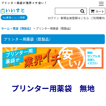
プリンター薬袋が業界イチ安い！
カート
by東杏
印刷
ログイン
新規会員登録はこちら
ご利用案内
(とうきょう)
ホーム
>
薬袋【既製品】
>
プリンター用薬袋（既製品）
プリンター用薬袋（既製品）
プリンター用薬袋 無地