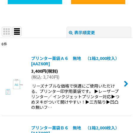
表示順変更
閉じる
6
件
表示数
:
プリンター薬袋Ａ６ 無地 （1箱2,000枚入）
[
AAZ60R
]
並び順
:
3,400
円
(税別)
(
税込
:
3,740
円
)
絞り込む
リーズナブルな価格で快適にご使用いただけ
る、プリンター印字用薬袋です。 ▶レーザープ
リンター／ インクジェットプリンター対応▶つ
めヌキがついて開けやすい！▶三方貼り▶凹凸
の無いフ…
プリンター薬袋Ｂ６ 無地 （1箱2,000枚入）
[
AAZ00R
]