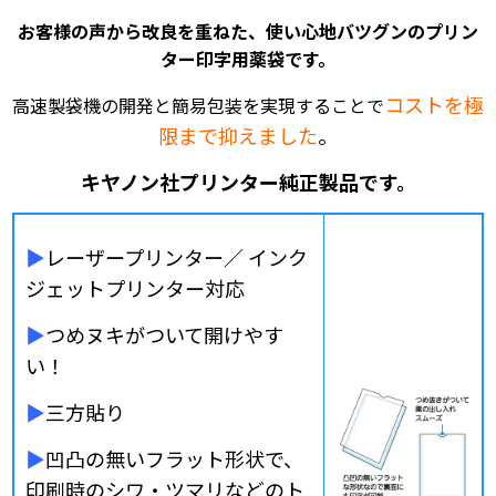
お客様の声から改良を重ねた、使い心地バツグンのプリン
ター印字用薬袋です。
コストを極
高速製袋機の開発と簡易包装を実現することで
限まで抑えました
。
キヤノン社プリンター純正製品です。
▶
レーザープリンター／ インク
ジェットプリンター対応
▶
つめヌキがついて開けやす
い！
▶
三方貼り
▶
凹凸の無いフラット形状で、
印刷時のシワ・ツマリなどのト