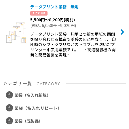
データプリント薬袋 無地
5,500
円
～8,200
円
(税別)
(
税込
:
6,050
円
～9,020
円
)
データプリント薬袋 無地２つ折の用紙の両側
を貼り合わせる構造で薬袋の凹凸をなくし、 印
刷時のシワ・ツマリなどのトラブルを防いだプ
リンター印字用薬袋です。 ・高速製袋機の開
発と簡易包装を実現…
カテゴリ一覧
CATEGORY
薬袋（名入れ新規）
薬袋（名入れリピート）
薬袋（既製品）