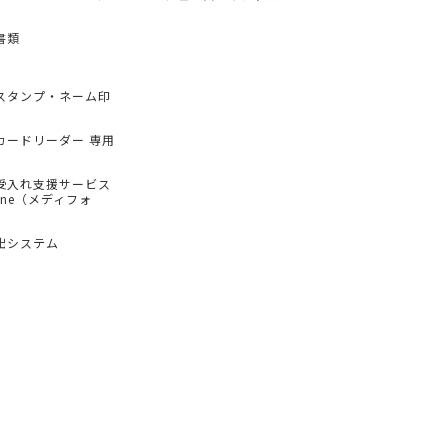
書類
スタンプ・ネーム印
カードリーダー 専用
受入れ支援サービス
hone（メディフォ
出システム