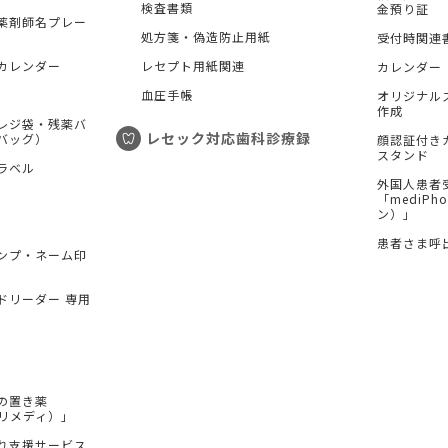
検査書類
金預り証
薬剤師名プレー
処方箋・偽造防止用紙
受付時関連
カレンダー
レセプト用紙関連
カレンダー
血圧手帳
オリジナル
作成
レジ袋・残薬バ
レセック対応歯科診療録
バッグ）
顔認証付き
スタンド
ラベル
外国人患者
「mediP
ン）」
患者さま呼
ンプ・ネーム印
ドリーダー 専用
の置き薬
（プリメディ）」
れ支援サービス