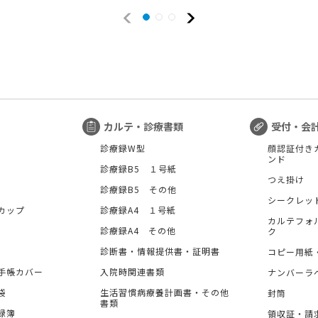
カルテ・診療書類
受付・会
診療録W型
顔認証付き
ンド
診療録B5 １号紙
つえ掛け
診療録B5 その他
シークレッ
カップ
診療録A4 １号紙
カルテフォ
診療録A4 その他
ク
診断書・情報提供書・証明書
コピー用紙
手帳カバー
入院時関連書類
ナンバーラ
袋
生活習慣病療養計画書・その他
封筒
書類
録簿
領収証・請