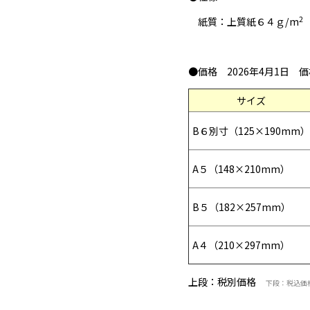
2
紙質：上質紙６４ｇ/m
●価格 2026年4月1日 
サイズ
B６別寸（125×190mm）
A５（148×210mm）
B５（182×257mm）
A４（210×297mm）
上段：税別価格
下段：税込価