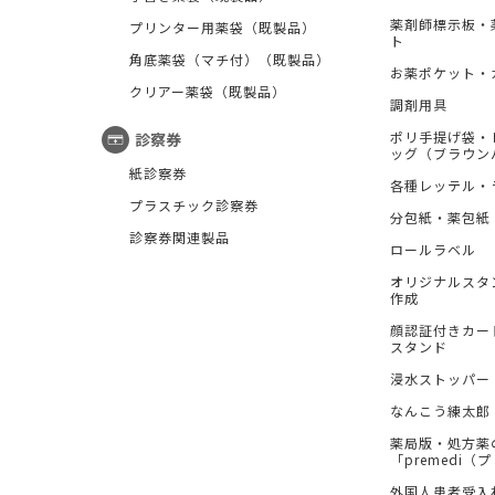
薬剤師標示板・
プリンター用薬袋（既製品）
ト
角底薬袋（マチ付）（既製品）
お薬ポケット・
クリアー薬袋（既製品）
調剤用具
ポリ手提げ袋・
診察券
ッグ（ブラウン
紙診察券
各種レッテル・
プラスチック診察券
分包紙・薬包紙
診察券関連製品
ロールラベル
オリジナルスタ
作成
顔認証付きカー
スタンド
浸水ストッパー
なんこう練太郎
薬局版・処方薬
「premedi
外国人患者受入