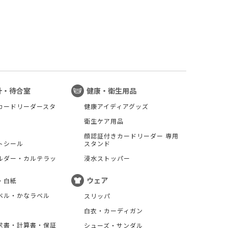
計・待合室
健康・衛生用品
カードリーダースタ
健康アイディアグッズ
衛生ケア用品
顔認証付きカードリーダー 専用
トシール
スタンド
ルダー・カルテラッ
浸水ストッパー
ウェア
・白紙
ベル・かなラベル
スリッパ
白衣・カーディガン
求書・計算書・保証
シューズ・サンダル