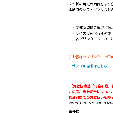
２つ折の用紙の両側を貼り
印刷時のシワ・ツマリなど
・高速製袋機の開発と簡易
・サイズは選べる４種類
・各プリンターメーカーに
☆お客様のプリンターで印
サンプル請求はこちら
【お支払方法「代金引換」
この度、当社都合により、2
代金引換でのお支払いを終
※終了後は、プリンター薬袋と他の商
●仕様