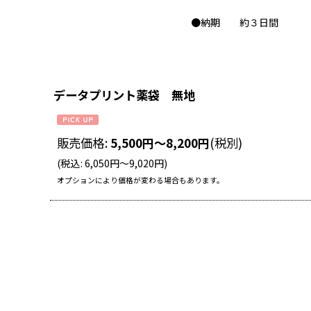
●納期 約３日間
データプリント薬袋 無地
販売価格
:
5,500
円
～8,200
円
(税別)
(
税込
:
6,050
円
～9,020
円
)
オプションにより価格が変わる場合もあります。