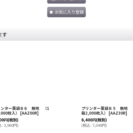
お気に入り登録
ます
リンター薬袋Ｂ６ 無地 （1
プリンター薬袋Ｂ５ 無地 
,000枚入）
[
AAZ00R
]
箱2,000枚入）
[
AAZ30R
]
00
円
(税別)
6,400
円
(税別)
込
:
3,960
円
)
(
税込
:
7,040
円
)