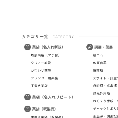
カテゴリ一覧
CATEGORY
薬袋（名入れ新規）
調剤・薬局
角底薬袋（マチ付）
輪ゴム
クリアー薬袋
軟膏容器
かわいい薬袋
投薬瓶
プリンター用薬袋
スポイト・計量
手書き薬袋
点眼瓶・点鼻瓶
遮光外用瓶
薬袋（名入れリピート）
おくすり手帳・
チャック付ポリ
薬袋（既製品）
薬歴簿・調剤記
手書き薬袋（既製品）