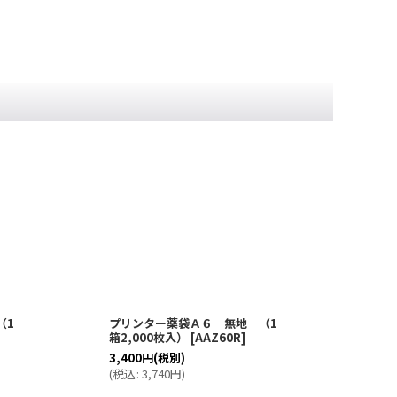
（1
プリンター薬袋Ａ６ 無地 （1
【名
箱2,000枚入）
[
AAZ60R
]
袋
3,400
円
(税別)
11,
(
税込
:
3,740
円
)
(
税