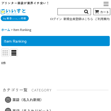
プリンター薬袋が業界イチ安い！
カート
by東杏
印刷
ログイン
新規会員登録はこちら
ご利用案内
(とうきょう)
ホーム
>
Item Ranking
Item Ranking
0
件
カテゴリ一覧
CATEGORY
薬袋（名入れ新規）
薬袋（名入れリピート）