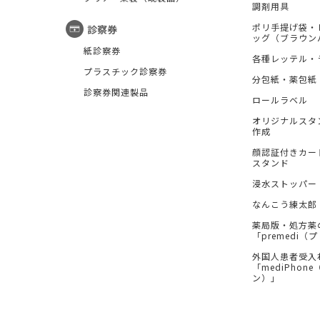
調剤用具
ポリ手提げ袋・
診察券
ッグ（ブラウン
紙診察券
各種レッテル・
プラスチック診察券
分包紙・薬包紙
診察券関連製品
ロールラベル
オリジナルスタ
作成
顔認証付きカー
スタンド
浸水ストッパー
なんこう練太郎
薬局版・処方薬
「premedi
外国人患者受入
「mediPhon
ン）」