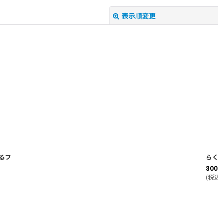
表示順変更
絞り込む
るフ
らく
800
(
税