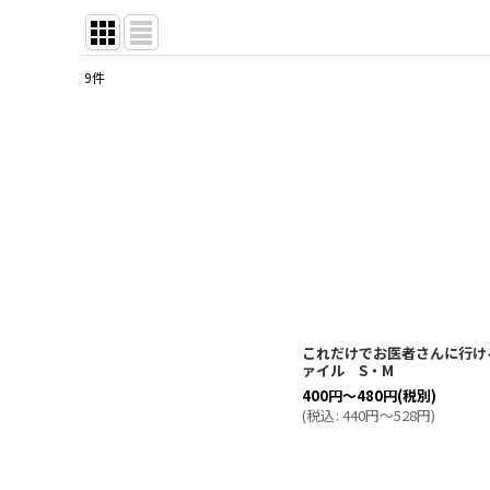
9
件
サブカテゴリ
:
表示数
:
並び順
:
これだけでお医者さんに行け
ァイル S・M
400
円
～480
円
(税別)
(
税込
:
440
円
～528
円
)