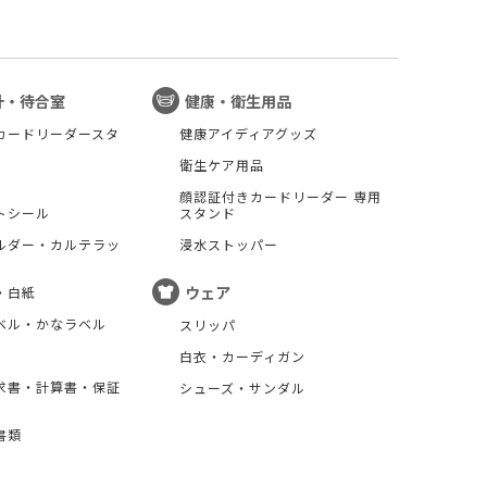
計・待合室
健康・衛生用品
カードリーダースタ
健康アイディアグッズ
衛生ケア用品
顔認証付きカードリーダー 専用
トシール
スタンド
ルダー・カルテラッ
浸水ストッパー
ウェア
・白紙
ベル・かなラベル
スリッパ
白衣・カーディガン
求書・計算書・保証
シューズ・サンダル
書類