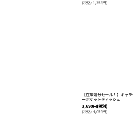
(
税込
:
1,353
円
)
【在庫処分セール！】キャラ
ーポケットティッシュ
3,690
円
(税別)
(
税込
:
4,059
円
)