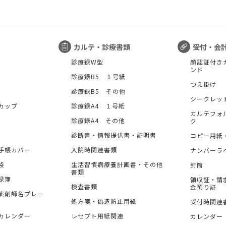
カルテ・診療書類
受付・会
診療録W型
顔認証付き
ンド
診療録B5 １号紙
つえ掛け
診療録B5 その他
シークレッ
カップ
診療録A4 １号紙
カルテフォ
診療録A4 その他
ク
診断書・情報提供書・証明書
コピー用紙
手帳カバー
入院時関連書類
ナンバーラ
袋
生活習慣病療養計画書・その他
封筒
書類
録簿
領収証・請
検査書類
金預り証
薬剤師名プレー
処方箋・偽造防止用紙
受付時関連
カレンダー
レセプト用紙関連
カレンダー