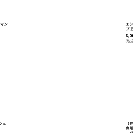
ンマン
エ
プ 
8,0
(
税
シュ
【
専
ー