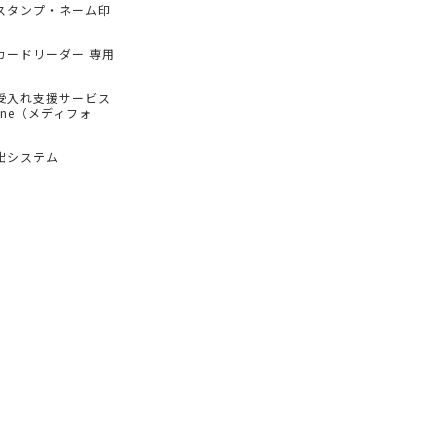
スタンプ・ネーム印
カードリーダー 専用
受入れ支援サービス
hone（メディフォ
出システム