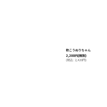
軟こうぬりちゃん
2,200
円
(税別)
(
税込
:
2,420
円
)