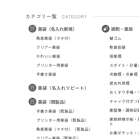
カテゴリ一覧
CATEGORY
薬袋（名入れ新規）
調剤・薬局
角底薬袋（マチ付）
輪ゴム
クリアー薬袋
軟膏容器
かわいい薬袋
投薬瓶
プリンター用薬袋
スポイト・計量
手書き薬袋
点眼瓶・点鼻瓶
遮光外用瓶
薬袋（名入れリピート）
おくすり手帳・
チャック付ポリ
薬袋（既製品）
薬歴簿・調剤記
手書き薬袋（既製品）
薬剤師標示板・
プリンター用薬袋（既製品）
ト
角底薬袋（マチ付）（既製品）
お薬ポケット・
クリアー薬袋（既製品）