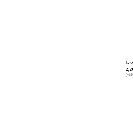
し
2,2
(
税