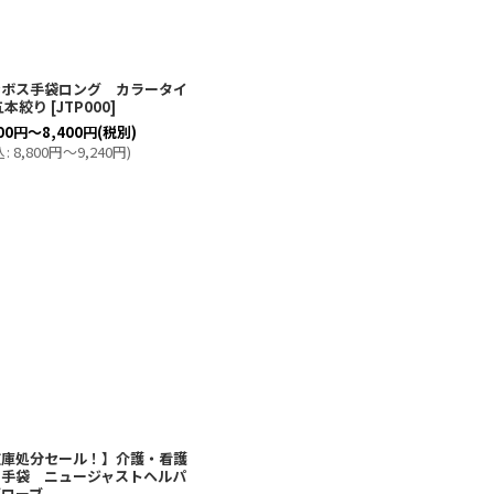
ンボス手袋ロング カラータイ
五本絞り
[
JTP000
]
00
円
～8,400
円
(税別)
込
:
8,800
円
～9,240
円
)
在庫処分セール！】介護・看護
用手袋 ニュージャストヘルパ
グローブ