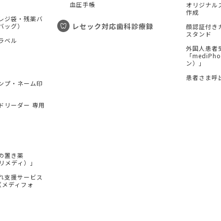
血圧手帳
オリジナル
作成
レジ袋・残薬バ
レセック対応歯科診療録
バッグ）
顔認証付き
スタンド
ラベル
外国人患者
「mediP
ン）」
患者さま呼
ンプ・ネーム印
ドリーダー 専用
の置き薬
（プリメディ）」
れ支援サービス
e（メディフォ