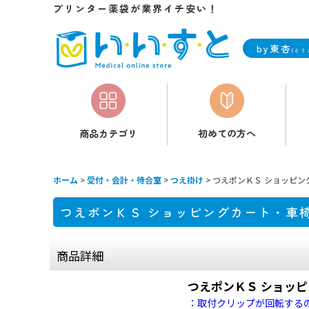
プリンター薬袋が業界イチ安い！
by東杏
(とう
商品カテゴリ
初めての方へ
ホーム
>
受付・会計・待合室
>
つえ掛け
>
つえポンＫＳ ショッピ
つえポンＫＳ ショッピングカート・車
商品詳細
つえポンＫＳ ショッ
：取付クリップが回転する