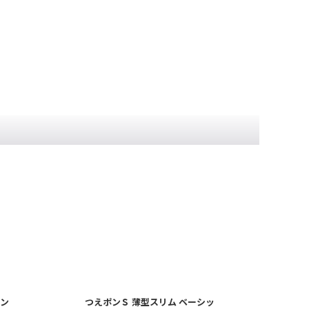
ウン
つえポンＳ 薄型スリム ベーシッ
つえ