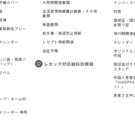
手帳カバー
入院時関連書類
ナンバーラ
袋
生活習慣病療養計画書・その他
封筒
書類
録簿
領収証・請
検査書類
金預り証
薬剤師名プレー
処方箋・偽造防止用紙
受付時関連
カレンダー
レセプト用紙関連
カレンダー
血圧手帳
オリジナル
作成
レジ袋・残薬バ
レセック対応歯科診療録
バッグ）
顔認証付き
スタンド
ラベル
外国人患者
「mediP
ン）」
患者さま呼
ンプ・ネーム印
ドリーダー 専用