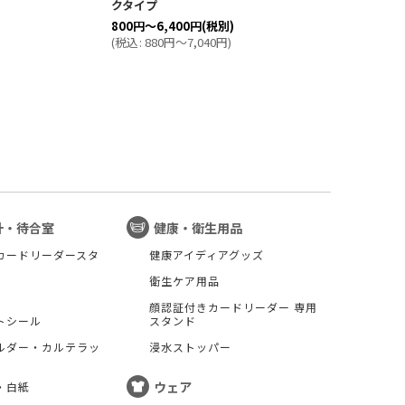
クタイプ
1,0
800
円
～6,400
円
(税別)
(
税
(
税込
:
880
円
～7,040
円
)
計・待合室
健康・衛生用品
カードリーダースタ
健康アイディアグッズ
衛生ケア用品
顔認証付きカードリーダー 専用
トシール
スタンド
ルダー・カルテラッ
浸水ストッパー
ウェア
・白紙