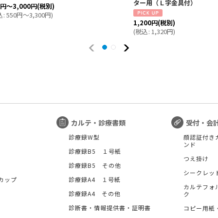
ター用（Ｌ字金具付）
0
円
～3,000
円
(税別)
込
:
550
円
～3,300
円
)
1,200
円
(税別)
(
税込
:
1,320
円
)
カルテ・診療書類
受付・会
診療録W型
顔認証付き
ンド
診療録B5 １号紙
つえ掛け
診療録B5 その他
シークレッ
カップ
診療録A4 １号紙
カルテフォ
診療録A4 その他
ク
診断書・情報提供書・証明書
コピー用紙