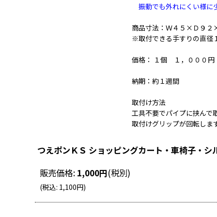
振動でも外れにくい様に少
商品寸法：Ｗ４５×Ｄ９２
※取付できる手すりの直径
価格： １個 １，０００円
納期：約１週間
取付け方法
工具不要でパイプに挟んで
取付けグリップが回転しま
つえポンＫＳ ショッピングカート・車椅子・シ
販売価格
:
1,000
円
(税別)
(
税込
:
1,100
円
)