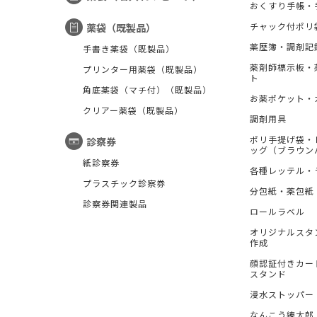
おくすり手帳・
チャック付ポリ
薬袋（既製品）
薬歴簿・調剤記
手書き薬袋（既製品）
薬剤師標示板・
プリンター用薬袋（既製品）
ト
角底薬袋（マチ付）（既製品）
お薬ポケット・
クリアー薬袋（既製品）
調剤用具
ポリ手提げ袋・
診察券
ッグ（ブラウン
紙診察券
各種レッテル・
プラスチック診察券
分包紙・薬包紙
診察券関連製品
ロールラベル
オリジナルスタ
作成
顔認証付きカー
スタンド
浸水ストッパー
なんこう練太郎