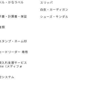
ベル・かなラベル
スリッパ
白衣・カーディガン
求書・計算書・保証
シューズ・サンダル
書類
スタンプ・ネーム印
カードリーダー 専用
受入れ支援サービス
hone（メディフォ
出システム