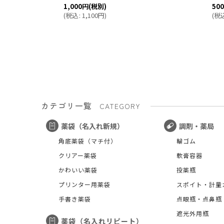
1,000
円
(税別)
50
(
税込
:
1,100
円
)
(
税
カテゴリ一覧
CATEGORY
薬袋（名入れ新規）
調剤・薬局
角底薬袋（マチ付）
輪ゴム
クリアー薬袋
軟膏容器
かわいい薬袋
投薬瓶
プリンター用薬袋
スポイト・計量
手書き薬袋
点眼瓶・点鼻瓶
遮光外用瓶
薬袋（名入れリピート）