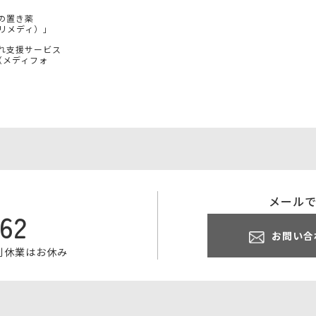
の置き薬
（プリメディ）」
れ支援サービス
e（メディフォ
メール
062
お問い合
特別休業はお休み