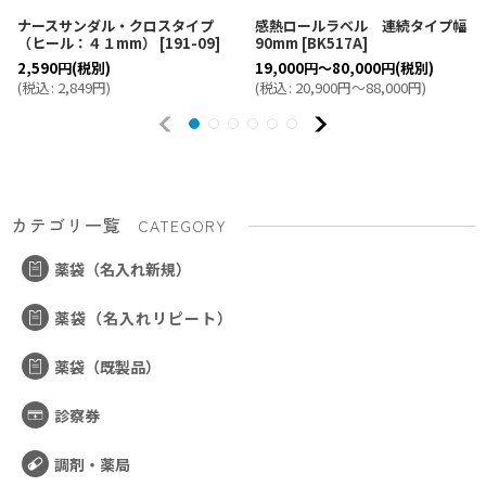
ナースサンダル・クロスタイプ
感熱ロールラベル 連続タイプ幅
（ヒール：４１mm）
[
191-09
]
90mm
[
BK517A
]
2,590
円
(税別)
19,000
円
～80,000
円
(税別)
(
税込
:
2,849
円
)
(
税込
:
20,900
円
～88,000
円
)
カテゴリ一覧
CATEGORY
薬袋（名入れ新規）
薬袋（名入れリピート）
薬袋（既製品）
診察券
調剤・薬局