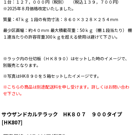
１台：１２７，０００円（税別） （税込１３９，７００円）
※2025年８月価格改定いたしました。
質量：47ｋｇ １段の有効寸法：８６０×３２８×２５４ｍｍ
最少区画幅：約４０ｍｍ 最大積載荷重：50ｋｇ（棚１段当たり） 棚
１連当たりの許容荷重300ｋｇを超える使用は避けて下さい。
※ラック内の仕切板（ＨＫ８９０）はセットした時のイメージで、
別販売となります。
※写真はHK８９０を５箱セットしたイメージです。
※こちらの商品は別途配送料を申し受けます。詳しくはお問い合わ
せ下さい。
サウザンドカルテラック HK８０７ ９００タイプ
[
HK807
]