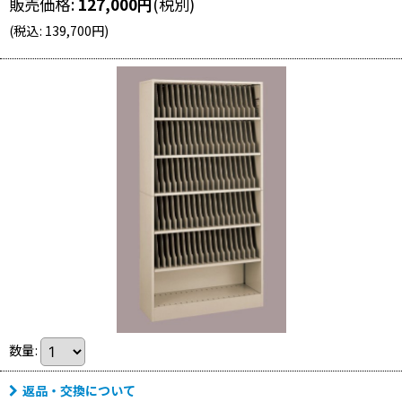
販売価格
:
127,000
円
(税別)
(
税込
:
139,700
円
)
数量
:
返品・交換について