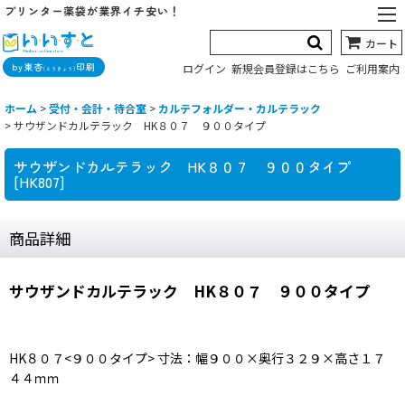
プリンター薬袋が業界イチ安い！
カート
by東杏
印刷
ログイン
新規会員登録はこちら
ご利用案内
(とうきょう)
ホーム
>
受付・会計・待合室
>
カルテフォルダー・カルテラック
>
サウザンドカルテラック HK８０７ ９００タイプ
サウザンドカルテラック HK８０７ ９００タイプ
[
HK807
]
商品詳細
サウザンドカルテラック HK８０７ ９００タイプ
HK８０７<９００タイプ> 寸法：幅９００×奥行３２９×高さ１７
４４ｍｍ