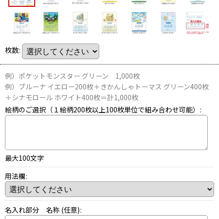
枚数
:
例）ポケットモンスター グリーン 1,000枚
例）ブルーナ イエロー200枚＋きかんしゃトーマス グリーン400枚
＋シナモロール ホワイト400枚＝計1,000枚
絵柄のご選択（１絵柄200枚以上100枚単位で組み合わせ可能）
:
最大100文字
用法欄
:
名入れ部分 名称
(任意)
: