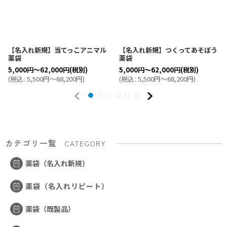
【名入れ新規】当てっこアニマル
【名入れ新規】つくってあそぼう
薬袋
薬袋
5,000
円
～62,000
円
(税別)
5,000
円
～62,000
円
(税別)
(
税込
:
5,500
円
～68,200
円
)
(
税込
:
5,500
円
～68,200
円
)
カテゴリ一覧
CATEGORY
薬袋（名入れ新規）
薬袋（名入れリピート）
薬袋（既製品）