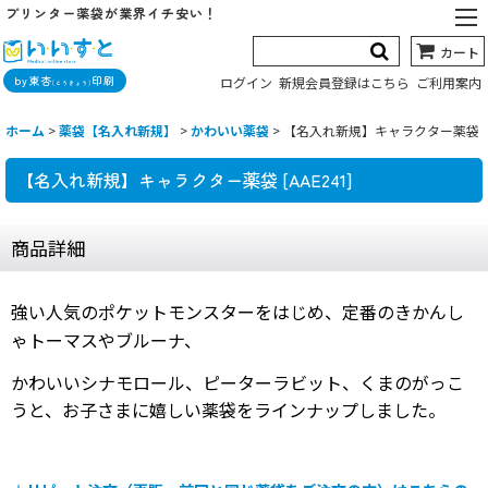
プリンター薬袋が業界イチ安い！
カート
by東杏
印刷
ログイン
新規会員登録はこちら
ご利用案内
(とうきょう)
ホーム
>
薬袋【名入れ新規】
>
かわいい薬袋
>
【名入れ新規】キャラクター薬袋
【名入れ新規】キャラクター薬袋
[
AAE241
]
商品詳細
強い人気のポケットモンスターをはじめ、定番のきかんし
ゃトーマスやブルーナ、
かわいいシナモロール、ピーターラビット、くまのがっこ
うと、お子さまに嬉しい薬袋をラインナップしました。