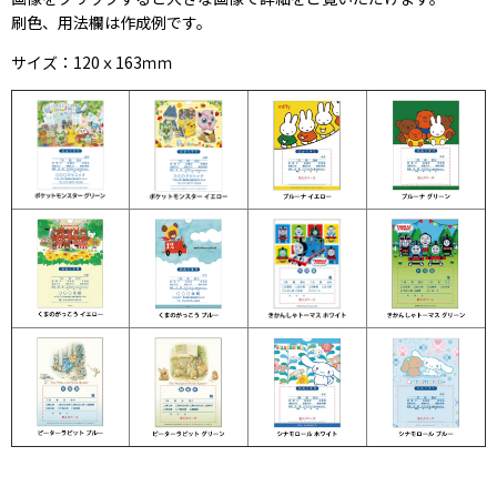
刷色、用法欄は作成例です。
サイズ：120ｘ163ｍｍ