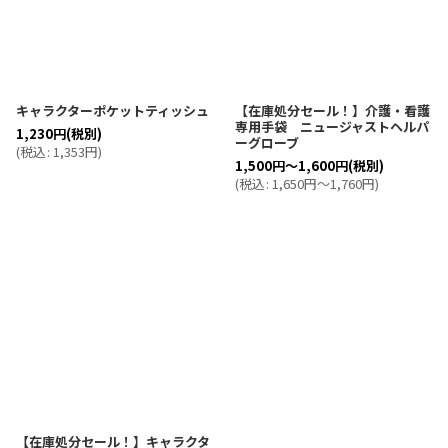
キャラクターポケットティッシュ
【在庫処分セール！】介護・看護
専用手袋 ニュージャストヘルパ
1,230
円
(税別)
ーグローブ
(
税込
:
1,353
円
)
1,500
円
～1,600
円
(税別)
(
税込
:
1,650
円
～1,760
円
)
【在庫処分セール！】キャラクタ