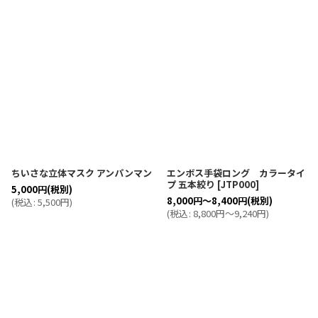
表示数
:
並び順
:
絞り込む
ちいさな立体マスク アンパンマン
エンボス手袋ロング カラータイ
プ 五本絞り
[
JTP000
]
5,000
円
(税別)
8,000
円
～8,400
円
(税別)
(
税込
:
5,500
円
)
(
税込
:
8,800
円
～9,240
円
)