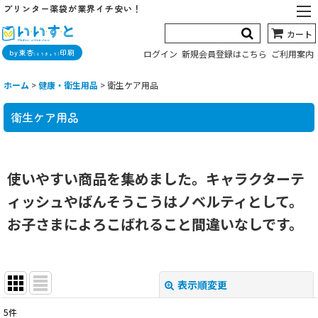
プリンター薬袋が業界イチ安い！
カート
by東杏
印刷
ログイン
新規会員登録はこちら
ご利用案内
(とうきょう)
ホーム
>
健康・衛生用品
>
衛生ケア用品
衛生ケア用品
使いやすい商品を集めました。キャラクターテ
ィッシュやばんそうこうはノベルティとして。
お子さまによろこばれること間違いなしです。
表示順変更
閉じる
5
件