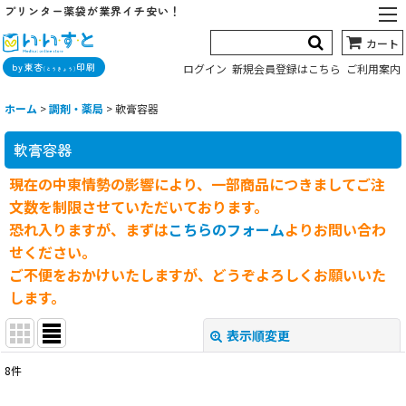
プリンター薬袋が業界イチ安い！
カート
by東杏
印刷
ログイン
新規会員登録はこちら
ご利用案内
(とうきょう)
ホーム
>
調剤・薬局
>
軟膏容器
軟膏容器
現在の中東情勢の影響により、一部商品につきましてご注
文数を制限させていただいております。
恐れ入りますが、まずは
こちらのフォーム
よりお問い合わ
せください。
ご不便をおかけいたしますが、どうぞよろしくお願いいた
します。
表示順変更
閉じる
8
件
表示数
: