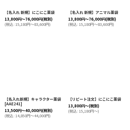
【名入れ 新規】にこにこ薬袋
【名入れ 新規】アニマル薬袋
13,800
円
～76,000
円
(税別)
13,800
円
～76,000
円
(税別)
(
税込
:
15,180
円
～83,600
円
)
(
税込
:
15,180
円
～83,600
円
)
【名入れ新規】キャラクター薬袋
【リピート注文】にこにこ薬袋
[
AAE241
]
13,800
円
～
(税別)
13,500
円
～40,000
円
(税別)
(
税込
:
15,180
円
～
)
(
税込
:
14,850
円
～44,000
円
)