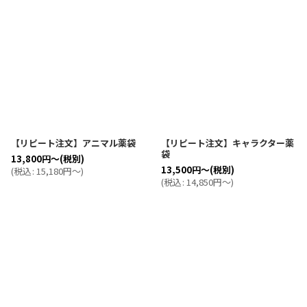
【リピート注文】アニマル薬袋
【リピート注文】キャラクター薬
袋
13,800
円
～
(税別)
13,500
円
～
(税別)
(
税込
:
15,180
円
～
)
(
税込
:
14,850
円
～
)