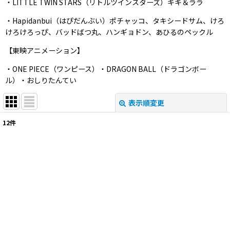
・LITTLE TWIN STARS（リトルツインスターズ）キキ＆ララ
・Hapidanbui（はぴだんぶい）ポチャッコ、タキシードサム、けろ
けろけろっぴ、バッドばつ丸、ハンギョドン、あひるのペックル
【東映アニメーション】
・ONE PIECE（ワンピース）・DRAGON BALL（ドラゴンボー
ル）・おしりたんてい
表示順変更
閉じる
12
件
表示数
:
並び順
:
絞り込む