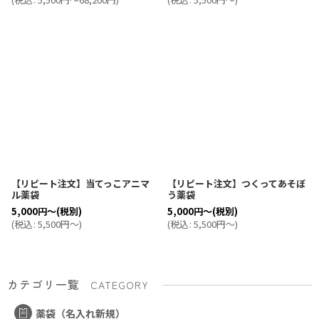
【リピート注文】当てっこアニマ
【リピート注文】つくってあそぼ
ル薬袋
う薬袋
5,000
円
～
(税別)
5,000
円
～
(税別)
(
税込
:
5,500
円
～
)
(
税込
:
5,500
円
～
)
カテゴリ一覧
CATEGORY
薬袋（名入れ新規）