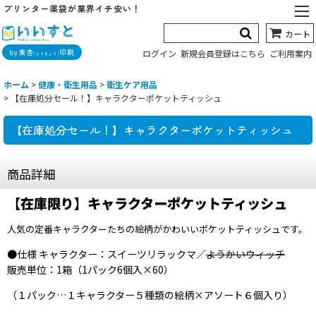
プリンター薬袋が業界イチ安い！
カート
by東杏
印刷
ログイン
新規会員登録はこちら
ご利用案内
(とうきょう)
ホーム
>
健康・衛生用品
>
衛生ケア用品
>
【在庫処分セール！】キャラクターポケットティッシュ
【在庫処分セール！】キャラクターポケットティッシュ
商品詳細
【在庫限り】キャラクターポケットティッシュ
人気の定番キャラクターたちの絵柄がかわいいポケットティッシュです。
●仕様 キャラクター：スイーツリラックマ／
ようかいウィッチ
販売単位：1箱（1パック6個入×60）
（１パック…１キャラクター５種類の絵柄×アソート６個入り）