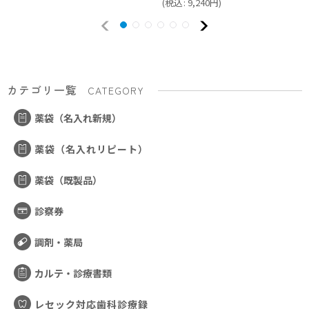
(
税込
:
9,240
円
)
カテゴリ一覧
CATEGORY
薬袋（名入れ新規）
薬袋（名入れリピート）
薬袋（既製品）
診察券
調剤・薬局
カルテ・診療書類
レセック対応歯科診療録