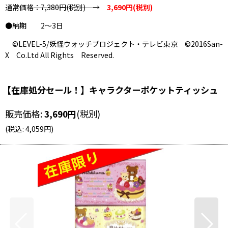
通常価格
：7,380円(税別)
→
3,690円(税別)
●納期 2〜3日
©LEVEL-5/妖怪ウォッチプロジェクト・テレビ東京 ©2016San-
X Co.Ltd All Rights Reserved.
【在庫処分セール！】キャラクターポケットティッシュ
販売価格
:
3,690
円
(税別)
(
税込
:
4,059
円
)