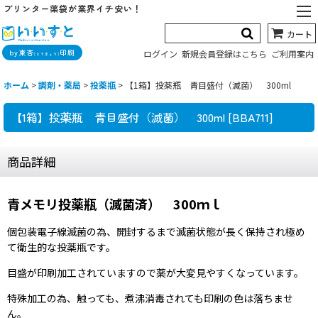
プリンター薬袋が業界イチ安い！
カート
by東杏
印刷
ログイン
新規会員登録はこちら
ご利用案内
(とうきょう)
ホーム
>
調剤・薬局
>
投薬瓶
>
【1箱】投薬瓶 青目盛付（滅菌） 300ml
【1箱】投薬瓶 青目盛付（滅菌） 300ml
[
BBA711
]
商品詳細
青メモリ投薬瓶（滅菌済） 300ｍｌ
個包装電子線滅菌の為、開封するまで滅菌状態が長く保持され極め
て衛生的な投薬瓶です。
目盛が印刷加工されていますので薬が大変見やすくなっています。
特殊加工の為、触っても、煮沸消毒されても印刷の色は落ちませ
ん。