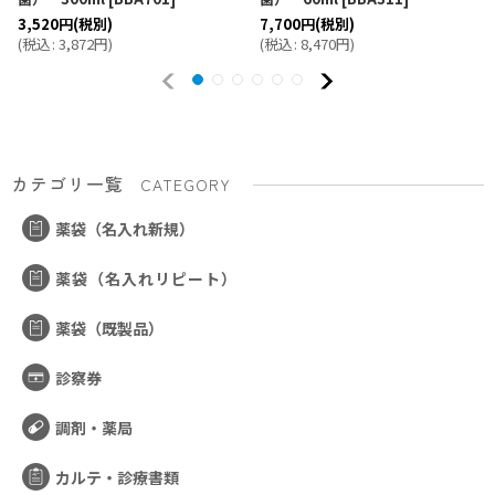
3,520
円
(税別)
7,700
円
(税別)
(
税込
:
3,872
円
)
(
税込
:
8,470
円
)
カテゴリ一覧
CATEGORY
薬袋（名入れ新規）
薬袋（名入れリピート）
薬袋（既製品）
診察券
調剤・薬局
カルテ・診療書類