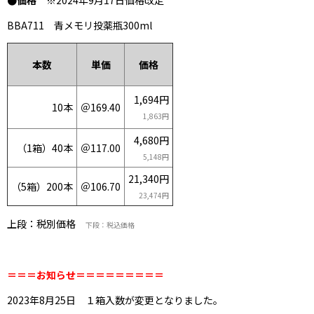
●価格
※2024年9月17日価格改定
BBA711 青メモリ投薬瓶300ml
単価
価格
本数
1,694円
＠169.40
10本
1,863円
4,680円
（1箱）4
0本
＠117.00
5,148円
21,340円
（5箱）20
0本
＠106.70
23,474円
上段：税別価格
下段：税込価格
＝＝＝お知らせ＝＝＝＝＝＝＝＝＝
2023年8月25日 １箱入数が変更となりました。