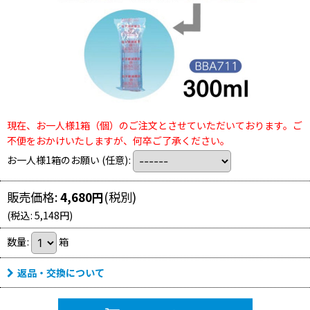
現在、お一人様1箱（個）のご注文とさせていただいております。ご
不便をおかけいたしますが、何卒ご了承ください。
お一人様1箱のお願い
(任意)
:
販売価格
:
4,680
円
(税別)
(
税込
:
5,148
円
)
数量
:
箱
返品・交換について