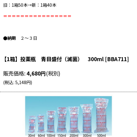
旧：1箱50本→新：1箱40本
＝＝＝＝＝＝＝＝＝＝＝＝＝＝＝＝
●納期
２〜３日
【1箱】投薬瓶 青目盛付（滅菌） 300ml
[
BBA711
]
販売価格
:
4,680
円
(税別)
(
税込
:
5,148
円
)