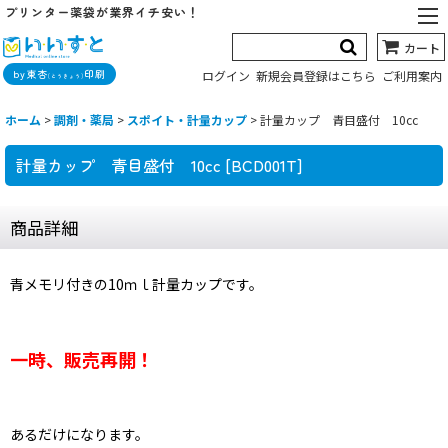
プリンター薬袋が業界イチ安い！
カート
by東杏
印刷
ログイン
新規会員登録はこちら
ご利用案内
(とうきょう)
ホーム
>
調剤・薬局
>
スポイト・計量カップ
>
計量カップ 青目盛付 10cc
計量カップ 青目盛付 10cc
[
BCD001T
]
商品詳細
青メモリ付きの10ｍｌ計量カップです。
一時、販売再開！
あるだけになります。