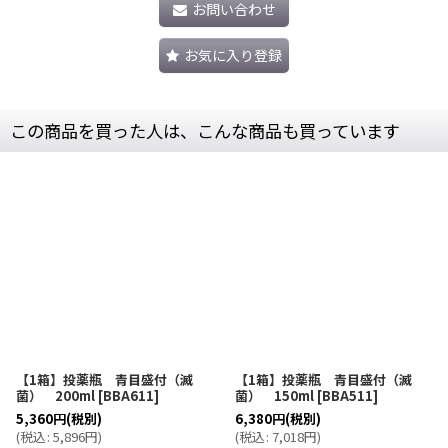
お問い合わせ
お気に入り登録
この商品を買った人は、こんな商品も買っています
【1箱】投薬瓶 青目盛付（滅
【1箱】投薬瓶 青目盛付（滅
菌） 200ml
[
BBA611
]
菌） 150ml
[
BBA511
]
5,360
円
(税別)
6,380
円
(税別)
(
税込
:
5,896
円
)
(
税込
:
7,018
円
)