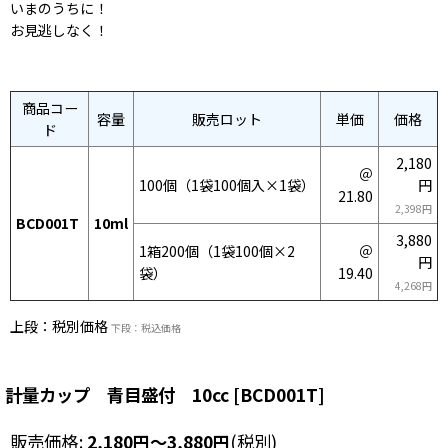
いまのうちに！
お見逃しなく！
商品コー
容量
販売ロット
単価
価格
ド
2,180
＠
100個
（1袋100個入×1袋）
円
21.80
2,398円
BCD001T
10ml
3,880
1箱200個
（1袋100個×2
＠
円
袋）
19.40
4,268円
上段：税別価格
下段：税込価格
計量カップ 青目盛付 10cc
[
BCD001T
]
販売価格
:
2,180
円
～3,880
円
(税別)