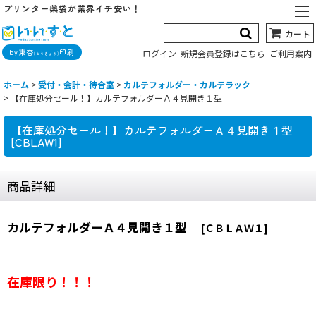
プリンター薬袋が業界イチ安い！
カート
by東杏
印刷
ログイン
新規会員登録はこちら
ご利用案内
(とうきょう)
ホーム
>
受付・会計・待合室
>
カルテフォルダー・カルテラック
>
【在庫処分セール！】カルテフォルダーＡ４見開き１型
【在庫処分セール！】カルテフォルダーＡ４見開き１型
[
CBLAW1
]
商品詳細
カルテフォルダーＡ４見開き１型
[ＣＢＬＡＷ１]
在庫限り！！！