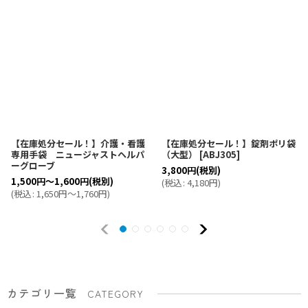
【在庫処分セール！】介護・看護
【在庫処分セール！】錠剤ポリ袋
専用手袋 ニュージャストヘルパ
（大型）
[
ABJ305
]
ーグローブ
3,800
円
(税別)
1,500
円
～1,600
円
(税別)
(
税込
:
4,180
円
)
(
税込
:
1,650
円
～1,760
円
)
カテゴリ一覧
CATEGORY