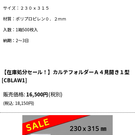
サイズ：２３０ｘ３１５
材質：ポリプロピレン０．２ｍｍ
入数：1箱500枚入
納期：2〜3日
【在庫処分セール！】カルテフォルダーＡ４見開き１型
[
CBLAW1
]
販売価格
:
16,500
円
(税別)
(
税込
:
18,150
円
)