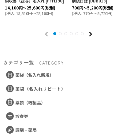
領収書（複写）名入れ
[
FFH190
]
病院日誌
[
DDB013
]
14,100
円
～25,600
円
(税別)
700
円
～5,200
円
(税別)
(
税込
:
15,510
円
～28,160
円
)
(
税込
:
770
円
～5,720
円
)
カテゴリ一覧
CATEGORY
薬袋（名入れ新規）
薬袋（名入れリピート）
薬袋（既製品）
診察券
調剤・薬局