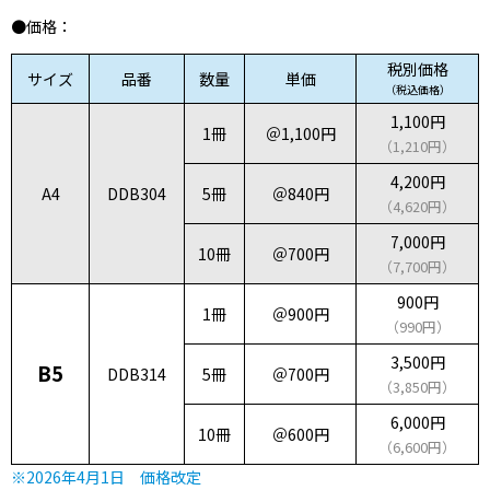
●価格：
税別価格
サイズ
品番
数量
単価
（税込価格）
1,100円
1冊
＠1,100円
（1,210円）
4,200円
A4
DDB304
5冊
＠840円
（4,620円）
7,000円
10冊
＠700円
（7,700円）
900円
1冊
＠900円
（990円）
3,500円
B5
DDB314
5冊
＠700円
（3,850円）
6,000円
10冊
＠600円
（6,600円）
※2026年4月1日 価格改定