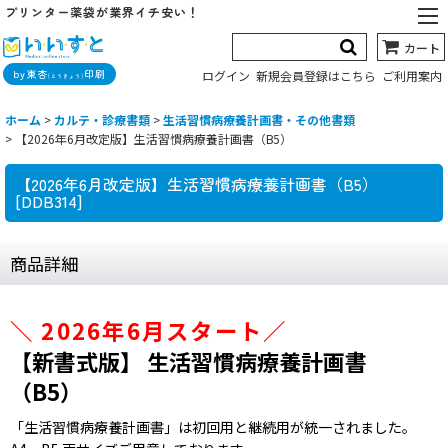
プリンター薬袋が業界イチ安い！
カート
by東杏
印刷
ログイン
新規会員登録はこちら
ご利用案内
(とうきょう)
ホーム
>
カルテ・診療書類
>
生活習慣病療養計画書・その他書類
>
【2026年6月改定版】生活習慣病療養計画書（B5）
【2026年6月改定版】生活習慣病療養計画書（B5）
[
DDB314
]
商品詳細
＼ 2026年6月スタート／
【新書式版】 生活習慣病療養計画書
（B5）
「生活習慣病療養計画書」は初回用と継続用が統一されました。