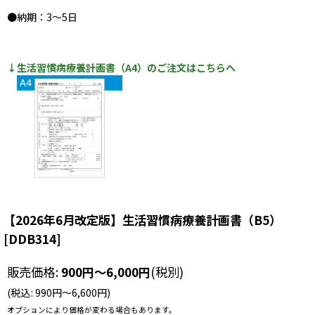
●納期：3〜5日
↓生活習慣病療養計画書（A4）のご注文はこちらへ
【2026年6月改定版】生活習慣病療養計画書（B5）
[
DDB314
]
販売価格
:
900
円
～6,000
円
(税別)
(
税込
:
990
円
～6,600
円
)
オプションにより価格が変わる場合もあります。