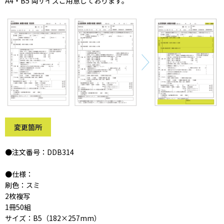
A4・B5 両サイズご用意しております。
変更箇所
●注文番号：DDB314
●仕様：
刷色：スミ
2枚複写
1冊50組
サイズ：B5（182×257mm）