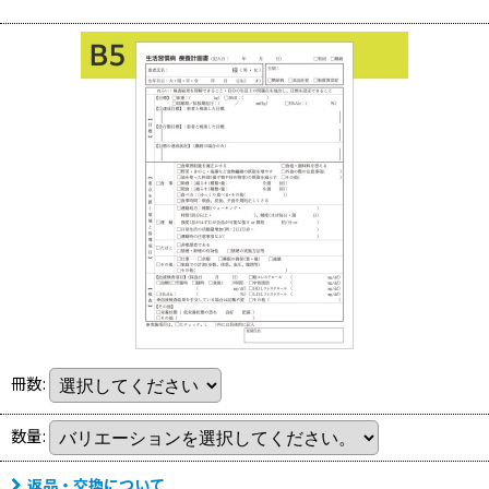
冊数
:
数量
:
返品・交換について