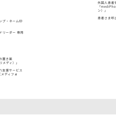
外国人患者
「mediP
ン）」
患者さま呼
ンプ・ネーム印
ドリーダー 専用
の置き薬
（プリメディ）」
れ支援サービス
e（メディフォ