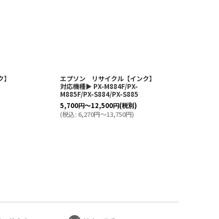
ク】
エプソン リサイクル【インク】
リコ
10
対応機種▶ PX-M884F/PX-
応機種
M885F/PX-S884/PX-S885
IPSi
e5
5,700
円
～12,500
円
(税別)
3,4
(
税込
:
6,270
円
～13,750
円
)
(
税