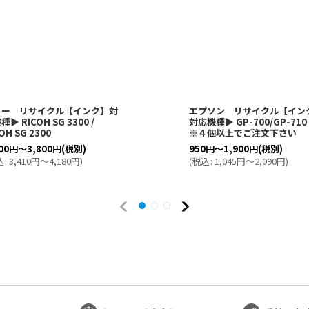
コー リサイクル【インク】対
エプソン リサイクル【イン
種▶ RICOH SG 3300 /
対応機種▶ GP-700/GP-7
OH SG 2300
※４個以上でご注文下さい
00
円
～3,800
円
(税別)
950
円
～1,900
円
(税別)
込
:
3,410
円
～4,180
円
)
(
税込
:
1,045
円
～2,090
円
)