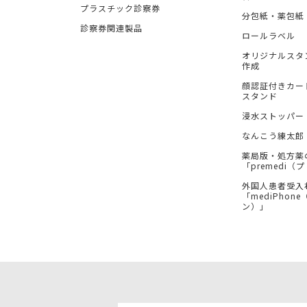
プラスチック診察券
分包紙・薬包紙
診察券関連製品
ロールラベル
オリジナルスタ
作成
顔認証付きカー
スタンド
浸水ストッパー
なんこう練太郎
薬局版・処方薬
「premedi
外国人患者受入
「mediPhon
ン）」