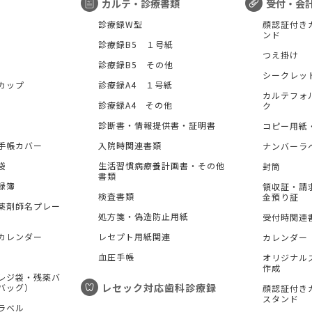
カルテ・診療書類
受付・会
診療録W型
顔認証付き
ンド
診療録B5 １号紙
つえ掛け
診療録B5 その他
シークレッ
カップ
診療録A4 １号紙
カルテフォ
診療録A4 その他
ク
診断書・情報提供書・証明書
コピー用紙
手帳カバー
入院時関連書類
ナンバーラ
袋
生活習慣病療養計画書・その他
封筒
書類
録簿
領収証・請
検査書類
金預り証
薬剤師名プレー
処方箋・偽造防止用紙
受付時関連
カレンダー
レセプト用紙関連
カレンダー
血圧手帳
オリジナル
作成
レジ袋・残薬バ
レセック対応歯科診療録
バッグ）
顔認証付き
スタンド
ラベル