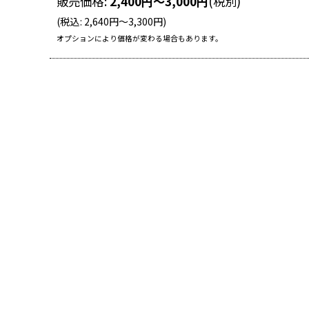
販売価格
:
2,400
円
～3,000
円
(税別)
(
税込
:
2,640
円
～3,300
円
)
オプションにより価格が変わる場合もあります。