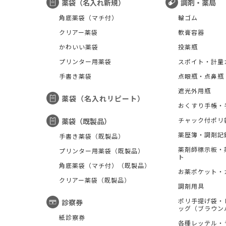
薬袋（名入れ新規）
調剤・薬局
角底薬袋（マチ付）
輪ゴム
クリアー薬袋
軟膏容器
かわいい薬袋
投薬瓶
プリンター用薬袋
スポイト・計量
手書き薬袋
点眼瓶・点鼻瓶
遮光外用瓶
薬袋（名入れリピート）
おくすり手帳・
チャック付ポリ
薬袋（既製品）
薬歴簿・調剤記
手書き薬袋（既製品）
薬剤師標示板・
プリンター用薬袋（既製品）
ト
角底薬袋（マチ付）（既製品）
お薬ポケット・
クリアー薬袋（既製品）
調剤用具
ポリ手提げ袋・
診察券
ッグ（ブラウン
紙診察券
各種レッテル・