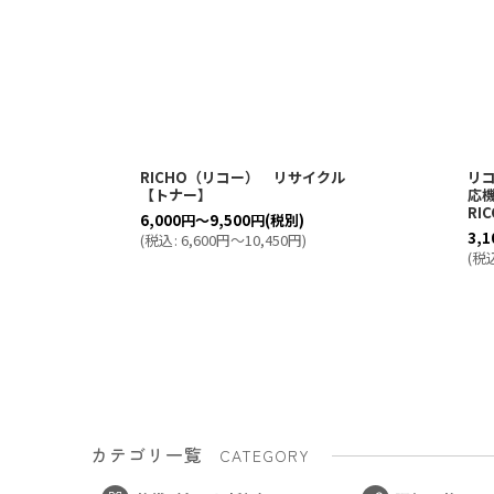
RICHO（リコー） リサイクル
リ
【トナー】
応機
RIC
6,000
円
～9,500
円
(税別)
3,1
(
税込
:
6,600
円
～10,450
円
)
(
税
カテゴリ一覧
CATEGORY