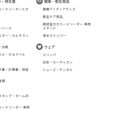
計・待合室
健康・衛生用品
カードリーダースタ
健康アイディアグッズ
衛生ケア用品
顔認証付きカードリーダー 専用
トシール
スタンド
ルダー・カルテラッ
浸水ストッパー
ウェア
・白紙
ベル・かなラベル
スリッパ
白衣・カーディガン
求書・計算書・保証
シューズ・サンダル
書類
スタンプ・ネーム印
カードリーダー 専用