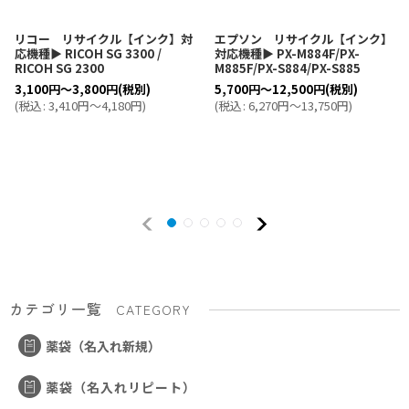
リコー リサイクル【インク】対
エプソン リサイクル【インク】
応機種▶ RICOH SG 3300 /
対応機種▶ PX-M884F/PX-
RICOH SG 2300
M885F/PX-S884/PX-S885
3,100
円
～3,800
円
(税別)
5,700
円
～12,500
円
(税別)
(
税込
:
3,410
円
～4,180
円
)
(
税込
:
6,270
円
～13,750
円
)
カテゴリ一覧
CATEGORY
薬袋（名入れ新規）
薬袋（名入れリピート）