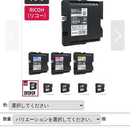
色
:
数量
:
個