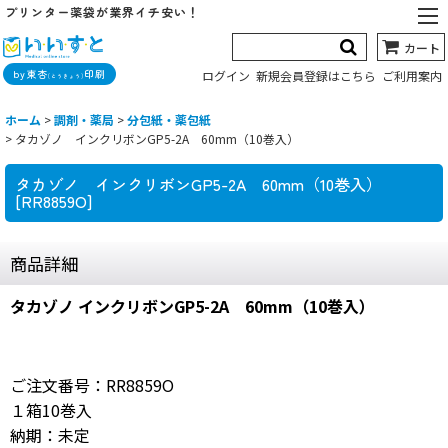
プリンター薬袋が業界イチ安い！
カート
by東杏
印刷
ログイン
新規会員登録はこちら
ご利用案内
(とうきょう)
ホーム
>
調剤・薬局
>
分包紙・薬包紙
>
タカゾノ インクリボンGP5-2A 60mm（10巻入）
タカゾノ インクリボンGP5-2A 60mm（10巻入）
[
RR8859O
]
商品詳細
タカゾノ インクリボンGP5-2A 60mm（10巻入）
ご注文番号：RR8859O
１箱10巻入
納期：未定