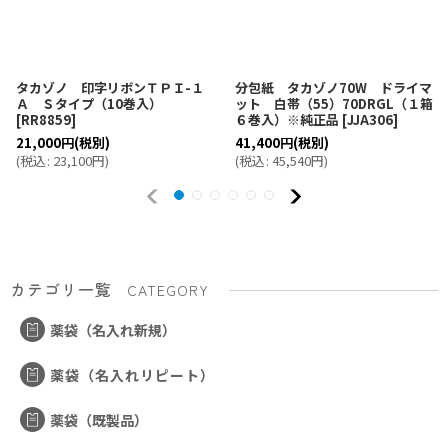
タカゾノ 印字リボンＴＰＩ-１
分包紙 タカゾノ70W ドライマ
Ａ Ｓタイプ（10巻入）
ット 白帯（55）70DRGL（１箱
[
RR8859
]
６巻入）※純正品
[
JJA306
]
21,000
円
(税別)
41,400
円
(税別)
(
税込
:
23,100
円
)
(
税込
:
45,540
円
)
カテゴリ一覧
CATEGORY
薬袋（名入れ新規）
薬袋（名入れリピート）
薬袋（既製品）