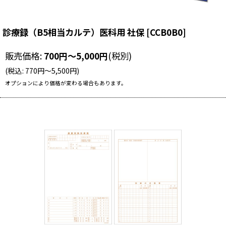
診療録（B5相当カルテ）医科用 社保
[
CCB0B0
]
販売価格
:
700
円
～5,000
円
(税別)
(
税込
:
770
円
～5,500
円
)
オプションにより価格が変わる場合もあります。