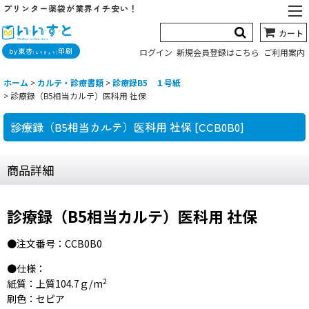
プリンター薬袋が業界イチ安い！
カート
by東杏
印刷
ログイン
新規会員登録はこちら
ご利用案内
(とうきょう)
ホーム
>
カルテ・診療書類
>
診療録B5 １号紙
>
診療録（B5相当カルテ）医科用 社保
診療録（B5相当カルテ）医科用 社保
[
CCB0B0
]
商品詳細
診療録（B5相当カルテ）医科用 社保
●注文番号：CCB0B0
●仕様：
2
紙質：上質104.7ｇ/m
刷色：セピア