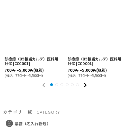
診療録（B5相当カルテ）医科用
診療録（B5相当カルテ）医科用
社保
[
CCC001
]
社保
[
CCD001
]
700
円
～5,000
円
(税別)
700
円
～5,000
円
(税別)
(
税込
:
770
円
～5,500
円
)
(
税込
:
770
円
～5,500
円
)
カテゴリ一覧
CATEGORY
薬袋（名入れ新規）