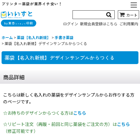
プリンター薬袋が業界イチ安い！
カート
by東杏
印刷
ログイン
新規会員登録はこちら
ご利用案内
(とうきょう)
ホーム
>
薬袋【名入れ新規】
>
手書き薬袋
>
薬袋【名入れ新規】デザインサンプルからつくる
薬袋【名入れ新規】デザインサンプルからつくる
商品詳細
こちらは新しく名入れの薬袋をデザインサンプルからお作りする方
のページです。
☆お持ちのデザインからつくる方は
こちら
☆リピート注文（再販・前回と同じ薬袋をご注文の方）は
こちら
（修正可能です）