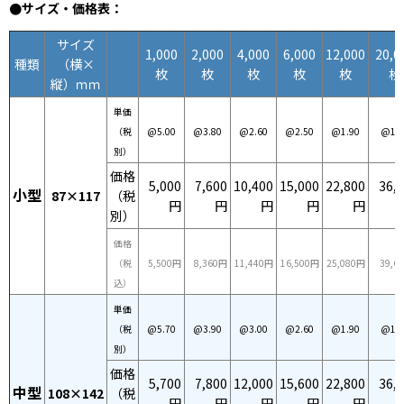
●サイズ・価格表：
サイズ
1,000
2,000
4,000
6,000
12,000
20,0
種類
（横×
枚
枚
枚
枚
枚
枚
縦）ｍｍ
単価
（税
@5.00
@3.80
@2.60
@2.50
@1.90
@1.8
別）
価格
5,000
7,600
10,400
15,000
22,800
36,
小型
87×117
（税
円
円
円
円
円
別）
価格
（税
5,500円
8,360円
11,440円
16,500円
25,080円
39,6
込）
単価
（税
@5.70
@3.90
@3.00
@2.60
@1.90
@1.8
別）
価格
5,700
7,800
12,000
15,600
22,800
36,
中型
108×142
（税
円
円
円
円
円