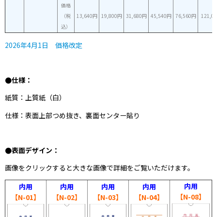
価格
（税
13,640円
19,800円
31,680円
45,540円
76,560円
121,0
込）
2026年4月1日 価格改定
●仕様：
紙質：上質紙（白）
仕様：表面上部つめ抜き、裏面センター貼り
●表面デザイン：
画像をクリックすると大きな画像で詳細をご覧いただけます。
内用
内用
内用
内用
内用
【N-08】
【N-01】
【N-02】
【N-03】
【N-04】