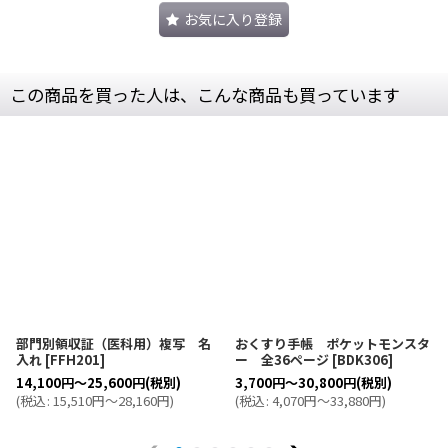
お気に入り登録
この商品を買った人は、こんな商品も買っています
部門別領収証（医科用）複写 名
おくすり手帳 ポケットモンスタ
入れ
[
FFH201
]
ー 全36ページ
[
BDK306
]
14,100
円
～25,600
円
(税別)
3,700
円
～30,800
円
(税別)
(
税込
:
15,510
円
～28,160
円
)
(
税込
:
4,070
円
～33,880
円
)