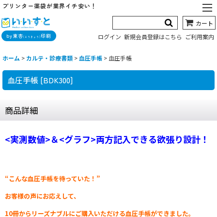
プリンター薬袋が業界イチ安い！
カート
by東杏
印刷
ログイン
新規会員登録はこちら
ご利用案内
(とうきょう)
ホーム
>
カルテ・診療書類
>
血圧手帳
>
血圧手帳
血圧手帳
[
BDK300
]
商品詳細
<実測数値>＆<グラフ>両方記入できる欲張り設計！
“こんな血圧手帳を待っていた！”
お客様の声にお応えして、
10冊からリーズナブルにご購入いただける血圧手帳ができました。