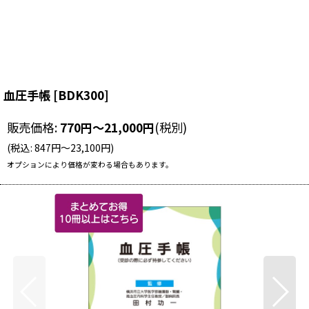
血圧手帳
[
BDK300
]
販売価格
:
770
円
～21,000
円
(税別)
(
税込
:
847
円
～23,100
円
)
オプションにより価格が変わる場合もあります。