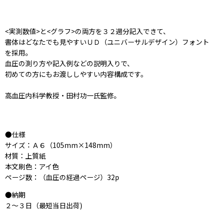
<実測数値>と<グラフ>の両方を３２週分記入できて、
書体はどなたでも見やすいＵＤ（ユニバーサルデザイン）フォント
を採用。
血圧の測り方や記入例などの説明入りで、
初めての方にもお渡ししやすい内容構成です。
高血圧内科学教授・田村功一氏監修。
●仕様
サイズ：Ａ６（105mm×148mm）
材質：上質紙
本文刷色：アイ色
ページ数：（血圧の経過ページ）32p
●納期
２〜３日（最短当日出荷)