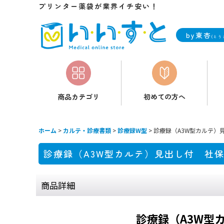
プリンター薬袋が業界イチ安い！
by東杏
(とう
商品カテゴリ
初めての方へ
ホーム
>
カルテ・診療書類
>
診療録W型
>
診療録（A3W型カルテ）
診療録（A3W型カルテ）見出し付 社
商品詳細
診療録（A3W型