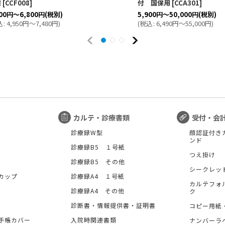
保
[
CCF008
]
付 国保用
[
CCA301
]
00
円
～6,800
円
(税別)
5,900
円
～50,000
円
(税別)
込
:
4,950
円
～7,480
円
)
(
税込
:
6,490
円
～55,000
円
)
カルテ・診療書類
受付・会
診療録W型
顔認証付き
ンド
診療録B5 １号紙
つえ掛け
診療録B5 その他
シークレッ
カップ
診療録A4 １号紙
カルテフォ
診療録A4 その他
ク
診断書・情報提供書・証明書
コピー用紙
手帳カバー
入院時関連書類
ナンバーラ