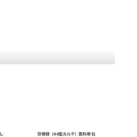
し
診療録（A4型カルテ）医科用 社
診療