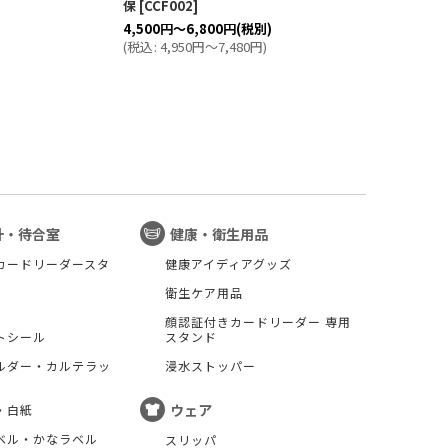
保
[
CCF002
]
保
[
4,500
円
～6,800
円
(税別)
4,5
(
税込
:
4,950
円
～7,480
円
)
(
税
計・待合室
健康・衛生用品
カードリーダースタ
健康アイディアグッズ
衛生ケア用品
顔認証付きカードリーダー 専用
トシール
スタンド
ルダー・カルテラッ
浸水ストッパー
ウェア
・白紙
ベル・かなラベル
スリッパ