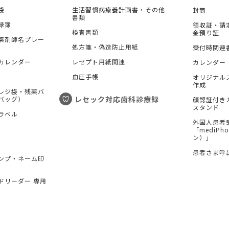
袋
生活習慣病療養計画書・その他
封筒
書類
録簿
領収証・請
検査書類
金預り証
薬剤師名プレー
処方箋・偽造防止用紙
受付時関連
カレンダー
レセプト用紙関連
カレンダー
血圧手帳
オリジナル
作成
レジ袋・残薬バ
レセック対応歯科診療録
バッグ）
顔認証付き
スタンド
ラベル
外国人患者
「mediP
ン）」
患者さま呼
ンプ・ネーム印
ドリーダー 専用