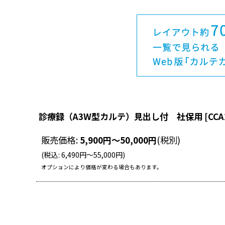
診療録（A3W型カルテ）見出し付 社保用
[
CCA
販売価格
:
5,900
円
～50,000
円
(税別)
(
税込
:
6,490
円
～55,000
円
)
オプションにより価格が変わる場合もあります。