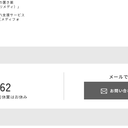
の置き薬
（プリメディ）」
れ支援サービス
e（メディフォ
メール
062
お問い合
特別休業はお休み