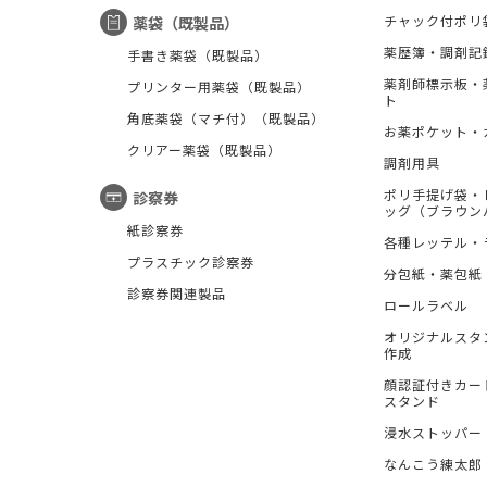
チャック付ポリ
薬袋（既製品）
薬歴簿・調剤記
手書き薬袋（既製品）
薬剤師標示板・
プリンター用薬袋（既製品）
ト
角底薬袋（マチ付）（既製品）
お薬ポケット・
クリアー薬袋（既製品）
調剤用具
ポリ手提げ袋・
診察券
ッグ（ブラウン
紙診察券
各種レッテル・
プラスチック診察券
分包紙・薬包紙
診察券関連製品
ロールラベル
オリジナルスタ
作成
顔認証付きカー
スタンド
浸水ストッパー
なんこう練太郎