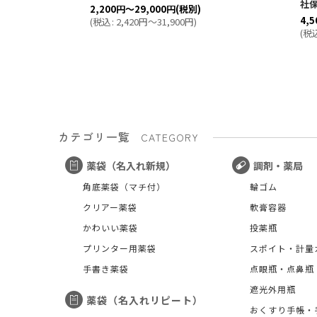
社
2,200
円
～29,000
円
(税別)
4,5
(
税込
:
2,420
円
～31,900
円
)
(
税
カテゴリ一覧
CATEGORY
薬袋（名入れ新規）
調剤・薬局
角底薬袋（マチ付）
輪ゴム
クリアー薬袋
軟膏容器
かわいい薬袋
投薬瓶
プリンター用薬袋
スポイト・計量
手書き薬袋
点眼瓶・点鼻瓶
遮光外用瓶
薬袋（名入れリピート）
おくすり手帳・