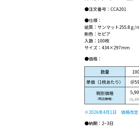
●注文番号：CCA201
●仕様：
紙質：サンマット255.8ｇ/
刷色：セピア
入数：100枚
サイズ：434×297mm
●価格：
数量
10
単価（1枚あたり）
＠59
5,9
税別価格
（税込価格）
（6,4
※2026年4月1日 価格改定
●納期：2~3日