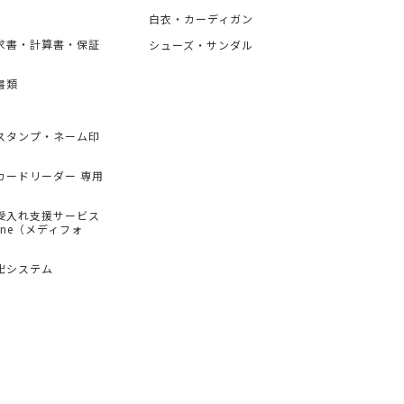
白衣・カーディガン
求書・計算書・保証
シューズ・サンダル
書類
スタンプ・ネーム印
カードリーダー 専用
受入れ支援サービス
hone（メディフォ
出システム