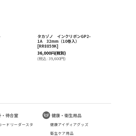
-
タカゾノ インクリボンGP2-
分包
1A 32mm（10巻入）
ット
[
RR8859K
]
入）
36,000
円
(税別)
39,
(
税込
:
39,600
円
)
(
税
計・待合室
健康・衛生用品
カードリーダースタ
健康アイディアグッズ
衛生ケア用品