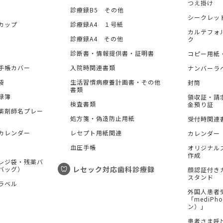
つえ掛け
診療録B5 その他
シークレッ
カップ
診療録A4 １号紙
カルテフォ
診療録A4 その他
ク
診断書・情報提供書・証明書
コピー用紙
手帳カバー
入院時関連書類
ナンバーラ
袋
生活習慣病療養計画書・その他
封筒
書類
録簿
領収証・請
検査書類
金預り証
薬剤師名プレー
処方箋・偽造防止用紙
受付時関連
カレンダー
レセプト用紙関連
カレンダー
血圧手帳
オリジナル
作成
レジ袋・残薬バ
レセック対応歯科診療録
バッグ）
顔認証付き
スタンド
ラベル
外国人患者
「mediP
ン）」
患者さま呼