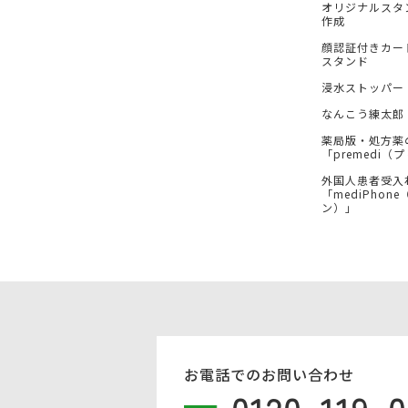
オリジナルスタ
作成
顔認証付きカー
スタンド
浸水ストッパー
なんこう練太郎
薬局版・処方薬
「premedi
外国人患者受入
「mediPhon
ン）」
お電話でのお問い合わせ