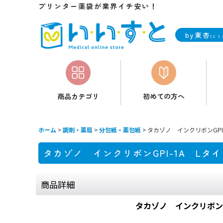
プリンター薬袋が業界イチ安い！
by東杏
(とう
商品カテゴリ
初めての方へ
ホーム
>
調剤・薬局
>
分包紙・薬包紙
>
タカゾノ インクリボンGPI
タカゾノ インクリボンGPI-1A Lタイ
商品詳細
タカゾノ インクリボンG