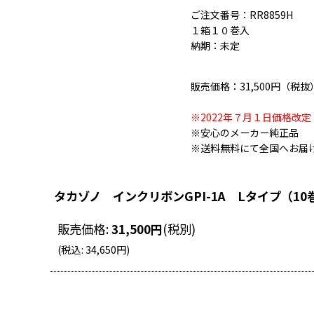
ご注文番号：RR8859H
１箱１０巻入
納期：未定
販売価格：31,500円（税抜
※2022年７月１日価格改定
※安心のメーカー純正品
※送料無料にて全国へお届
タカゾノ インクリボンGPI-1A Lタイプ（10
販売価格
:
31,500
円
(税別)
(
税込
:
34,650
円
)