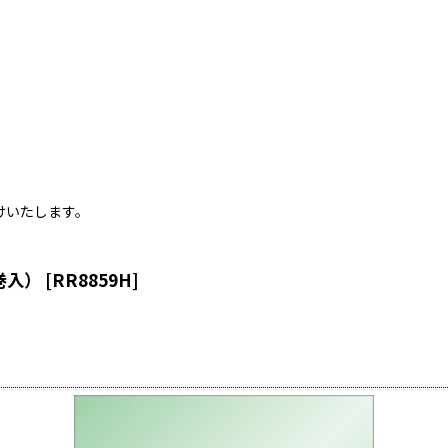
）
けいたします。
巻入）
[
RR8859H
]