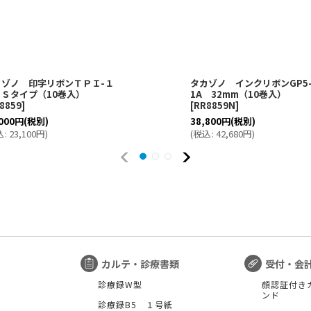
カゾノ 印字リボンＴＰＩ-１
タカゾノ インクリボンGP5
 Ｓタイプ（10巻入）
1A 32mm（10巻入）
8859
]
[
RR8859N
]
000
円
(税別)
38,800
円
(税別)
込
:
23,100
円
)
(
税込
:
42,680
円
)
カルテ・診療書類
受付・会
診療録W型
顔認証付き
ンド
診療録B5 １号紙