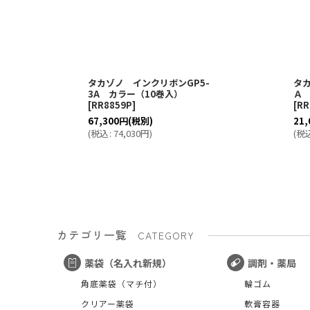
タカゾノ インクリボンGP5-
タ
3A カラー（10巻入）
Ａ
[
RR8859P
]
[
RR
67,300
円
(税別)
21,
(
税込
:
74,030
円
)
(
税
カテゴリ一覧
CATEGORY
薬袋（名入れ新規）
調剤・薬局
角底薬袋（マチ付）
輪ゴム
クリアー薬袋
軟膏容器