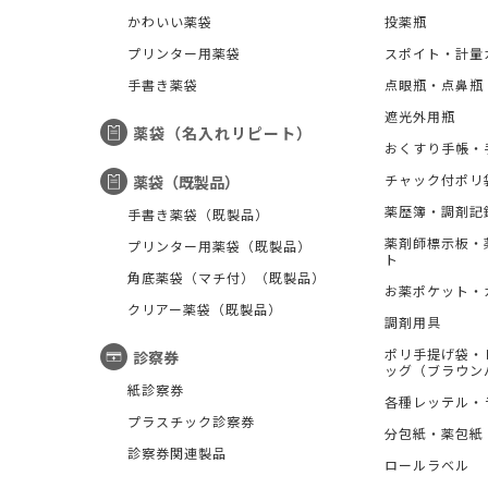
かわいい薬袋
投薬瓶
プリンター用薬袋
スポイト・計量
手書き薬袋
点眼瓶・点鼻瓶
遮光外用瓶
薬袋（名入れリピート）
おくすり手帳・
チャック付ポリ
薬袋（既製品）
薬歴簿・調剤記
手書き薬袋（既製品）
薬剤師標示板・
プリンター用薬袋（既製品）
ト
角底薬袋（マチ付）（既製品）
お薬ポケット・
クリアー薬袋（既製品）
調剤用具
ポリ手提げ袋・
診察券
ッグ（ブラウン
紙診察券
各種レッテル・
プラスチック診察券
分包紙・薬包紙
診察券関連製品
ロールラベル