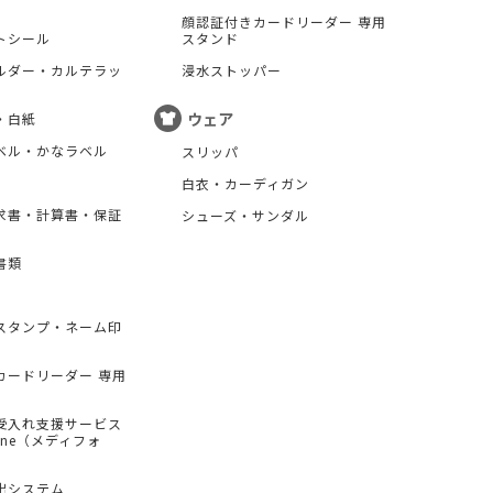
顔認証付きカードリーダー 専用
トシール
スタンド
ルダー・カルテラッ
浸水ストッパー
ウェア
・白紙
ベル・かなラベル
スリッパ
白衣・カーディガン
求書・計算書・保証
シューズ・サンダル
書類
スタンプ・ネーム印
カードリーダー 専用
受入れ支援サービス
hone（メディフォ
出システム