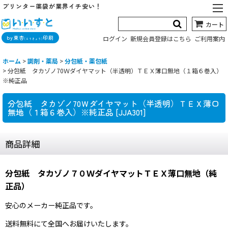
プリンター薬袋が業界イチ安い！
カート
by東杏
印刷
ログイン
新規会員登録はこちら
ご利用案内
(とうきょう)
ホーム
>
調剤・薬局
>
分包紙・薬包紙
>
分包紙 タカゾノ70Ｗダイヤマット（半透明）ＴＥＸ薄口無地（１箱６巻入）
※純正品
分包紙 タカゾノ70Ｗダイヤマット（半透明）ＴＥＸ薄口
無地（１箱６巻入）※純正品
[
JJA301
]
商品詳細
分包紙 タカゾノ７０ＷダイヤマットＴＥＸ薄口無地（純
正品）
安心のメーカー純正品です。
送料無料にて全国へお届けいたします。