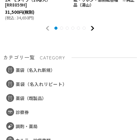
[
RR8859H
]
品（湯山）
31,500
円
(税別)
(
税込
:
34,650
円
)
カテゴリ一覧
CATEGORY
薬袋（名入れ新規）
薬袋（名入れリピート）
薬袋（既製品）
診察券
調剤・薬局