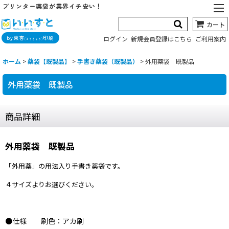
プリンター薬袋が業界イチ安い！
カート
by東杏
印刷
ログイン
新規会員登録はこちら
ご利用案内
(とうきょう)
ホーム
>
薬袋【既製品】
>
手書き薬袋（既製品）
>
外用薬袋 既製品
外用薬袋 既製品
商品詳細
外用薬袋 既製品
「外用薬」の用法入り手書き薬袋です。
４サイズよりお選びください。
●仕様 刷色：アカ刷