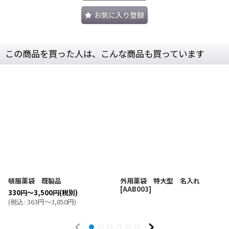
お気に入り登録
この商品を買った人は、こんな商品も買っています
頓服薬袋 既製品
外用薬袋 特大型 名入れ
[
AAB003
]
330
円
～3,500
円
(税別)
(
税込
:
363
円
～3,850
円
)