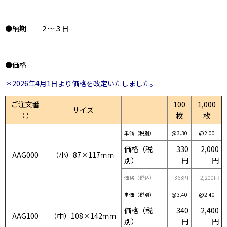
●納期 ２〜３日
●価格
＊2026年4月1日より価格を改定いたしました。
ご注文番
100
1,000
サイズ
号
枚
枚
単価（税別）
@3.30
@2.00
価格（税
330
2,000
AAG000
（小）87×117ｍｍ
別）
円
円
価格（税込）
363円
2,200円
単価（税別）
@3.40
@2.40
価格（税
340
2,400
AAG100
（中）108×142ｍｍ
別）
円
円