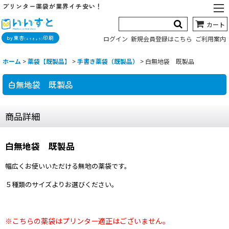
プリンター薬袋が業界イチ安い！
カート
by東杏
印刷
ログイン
新規会員登録はこちら
ご利用案内
(とうきょう)
ホーム
>
薬袋【既製品】
>
手書き薬袋（既製品）
>
白無地袋 既製品
白無地袋 既製品
商品詳細
白無地袋 既製品
幅広くお使いいただける無地の薬袋です。
５種類のサイズよりお選びください。
※こちらの薬袋はプリンター適正はございません。