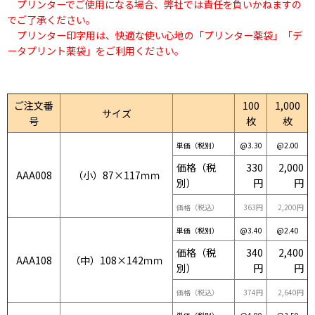
プリンターでご使用になる場合、弊社では責任を負いかねますの
でご了承ください。
プリンター印字用は、快適な使い心地の「プリンター薬袋」「デ
ータプリント薬袋」をご利用ください。
ご注文番
100
1,000
サイズ
号
枚
枚
単価（税別）
@3.30
@2.00
価格（税
330
2,000
AAA008
（小）87×117ｍｍ
別）
円
円
価格（税込）
363円
2,200円
単価（税別）
@3.40
@2.40
価格（税
340
2,400
AAA108
（中）108×142ｍｍ
別）
円
円
価格（税込）
374円
2,640円