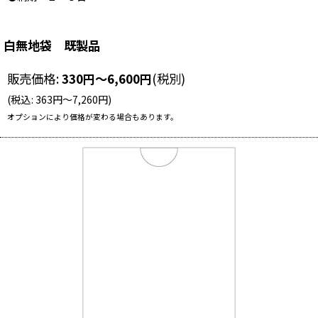
白無地袋 既製品
販売価格
:
330
円
～6,600
円
(税別)
(
税込
:
363
円
～7,260
円
)
オプションにより価格が変わる場合もあります。