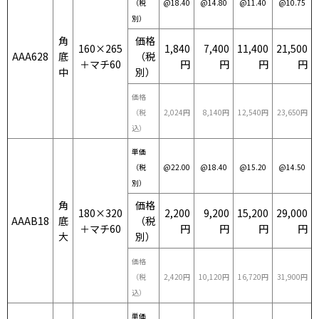
（税
@18.40
@14.80
@11.40
@10.75
別）
角
価格
160×265
1,840
7,400
11,400
21,500
AAA628
底
（税
＋マチ60
円
円
円
円
中
別）
価格
（税
2,024円
8,140円
12,540円
23,650円
込）
単価
（税
@22.00
@18.40
@15.20
@14.50
別）
角
価格
180×320
2,200
9,200
15,200
29,000
AAAB18
底
（税
＋マチ60
円
円
円
円
大
別）
価格
（税
2,420円
10,120円
16,720円
31,900円
込）
単価