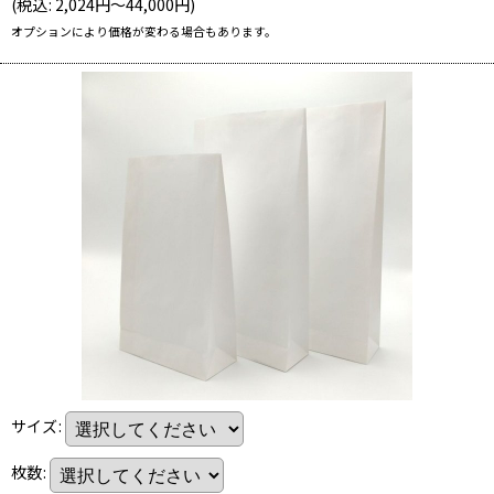
(
税込
:
2,024
円
～44,000
円
)
オプションにより価格が変わる場合もあります。
サイズ
:
枚数
: