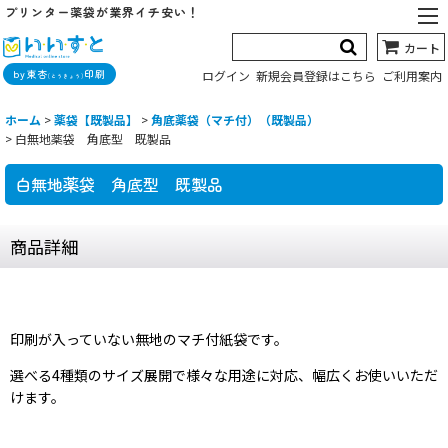
プリンター薬袋が業界イチ安い！
カート
by東杏
印刷
ログイン
新規会員登録はこちら
ご利用案内
(とうきょう)
ホーム
>
薬袋【既製品】
>
角底薬袋（マチ付）（既製品）
>
白無地薬袋 角底型 既製品
白無地薬袋 角底型 既製品
商品詳細
印刷が入っていない無地のマチ付紙袋です。
選べる4種類のサイズ展開で様々な用途に対応、幅広くお使いいただ
けます。