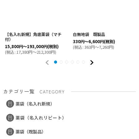
【名入れ新規】角底薬袋（マチ
白無地袋 既製品
付）
330
円
～6,600
円
(税別)
15,800
円
～193,000
円
(税別)
(
税込
:
363
円
～7,260
円
)
(
税込
:
17,380
円
～212,300
円
)
カテゴリ一覧
CATEGORY
薬袋（名入れ新規）
薬袋（名入れリピート）
薬袋（既製品）