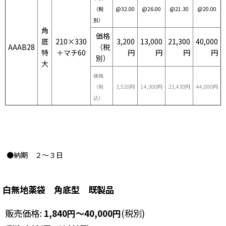
（税
@32.00
@26.00
@21.30
@20.00
別）
角
価格
底
210×330
3,200
13,000
21,300
40,000
AAAB28
（税
特
＋マチ60
円
円
円
円
別）
大
価格
（税
3,520円
14,300円
23,430円
44,000円
込）
●納期 ２〜３日
白無地薬袋 角底型 既製品
販売価格
:
1,840
円
～40,000
円
(税別)