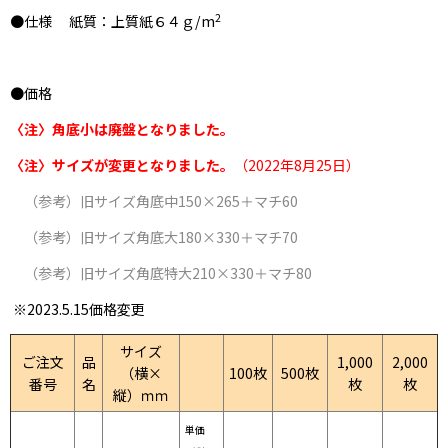
2
●仕様 紙質：上質紙６４ｇ/m
●価格
〈注〉角底小は廃盤となりました。
〈注〉サイズが変更となりました。
（2022年8月25日）
（参考）旧サイズ角底中150×265＋マチ60
（参考）旧サイズ角底大180×330＋マチ70
（参考）旧サイズ角底特大210×330＋マチ80
※2023.5.15価格変更
サイズ
ご注文
品
1,000
2,000
（横×
100枚
500枚
番号
名
枚
枚
縦）ｍｍ
単価