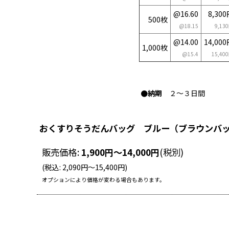
@16.60
8,30
500枚
@18.15
9,13
@14.00
14,00
1,000枚
@15.4
15,40
●納期
２〜３日間
おくすりそうだんバッグ ブルー（ブラウン
販売価格
:
1,900
円
～14,000
円
(税別)
(
税込
:
2,090
円
～15,400
円
)
オプションにより価格が変わる場合もあります。