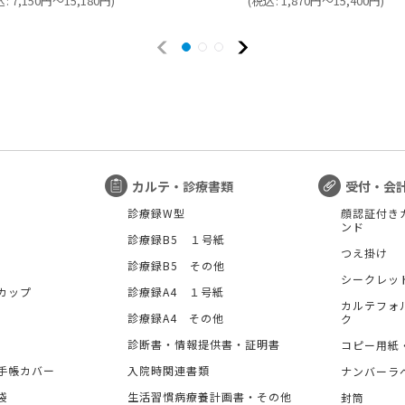
込
:
7,150
円
～15,180
円
)
(
税込
:
1,870
円
～15,400
円
)
カルテ・診療書類
受付・会
診療録W型
顔認証付き
ンド
診療録B5 １号紙
つえ掛け
診療録B5 その他
シークレッ
カップ
診療録A4 １号紙
カルテフォ
診療録A4 その他
ク
診断書・情報提供書・証明書
コピー用紙
手帳カバー
入院時関連書類
ナンバーラ
袋
生活習慣病療養計画書・その他
封筒