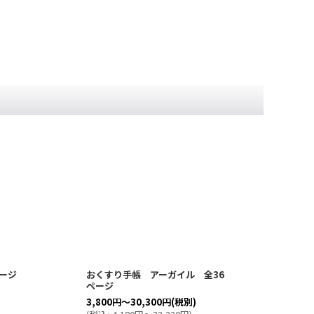
ージ
おくすり手帳 アーガイル 全36
おく
ページ
ジ
[
3,800
円
～30,300
円
(税別)
2,5