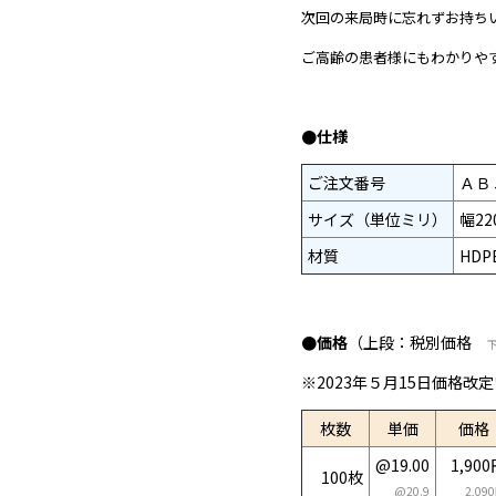
次回の来局時に忘れずお持ち
ご高齢の患者様にもわかりや
●仕様
ご注文番号
ＡＢ
サイズ（単位ミリ）
幅22
材質
HD
●価格
（上段：税別価格
※2023年５月15日価格改
枚数
単価
価格
@19.00
1,90
100枚
@20.9
2,09