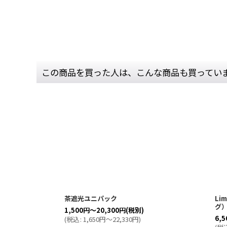
この商品を買った人は、こんな商品も買ってい
茶遮光ユニパック
Li
グ
1,500
円
～20,300
円
(税別)
6,5
(
税込
:
1,650
円
～22,330
円
)