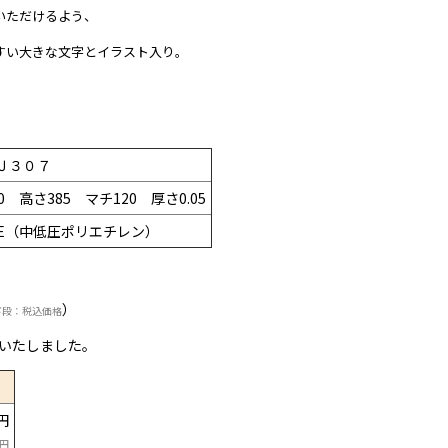
いただけるよう、
すい大きな文字とイラスト入り。
Ｊ３０７
0 高さ385 マチ120 厚さ0.05
PE（中低圧ポリエチレン）
）
下段：税込価格
定いたしました。
0円
0円