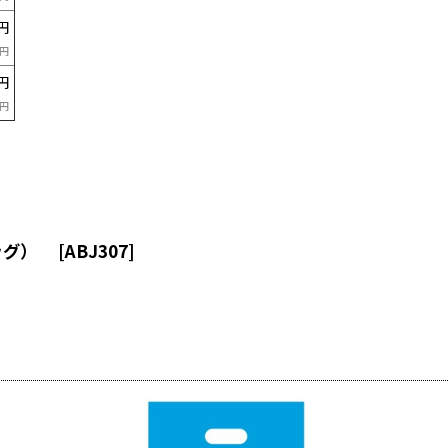
0円
0円
0円
0円
バッグ）
[
ABJ307
]