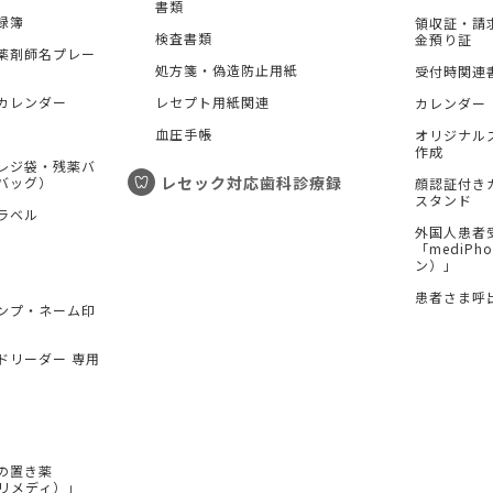
書類
録簿
領収証・請
検査書類
金預り証
薬剤師名プレー
処方箋・偽造防止用紙
受付時関連
カレンダー
レセプト用紙関連
カレンダー
血圧手帳
オリジナル
作成
レジ袋・残薬バ
レセック対応歯科診療録
バッグ）
顔認証付き
スタンド
ラベル
外国人患者
「mediP
ン）」
患者さま呼
ンプ・ネーム印
ドリーダー 専用
の置き薬
（プリメディ）」