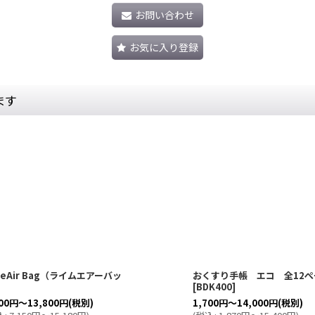
お問い合わせ
お気に入り登録
ます
meAir Bag（ライムエアーバッ
おくすり手帳 エコ 全12ぺ
）
[
BDK400
]
00
円
～13,800
円
(税別)
1,700
円
～14,000
円
(税別)