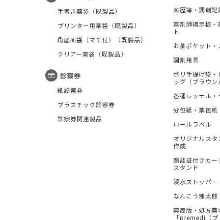
薬歴簿・調剤記
手書き薬袋（既製品）
薬剤師標示板・
プリンター用薬袋（既製品）
ト
角底薬袋（マチ付）（既製品）
お薬ポケット・
クリアー薬袋（既製品）
調剤用具
ポリ手提げ袋・
診察券
ッグ（ブラウン
紙診察券
各種レッテル・
プラスチック診察券
分包紙・薬包紙
診察券関連製品
ロールラベル
オリジナルスタ
作成
顔認証付きカー
スタンド
浸水ストッパー
なんこう練太郎
薬局版・処方薬
「premedi