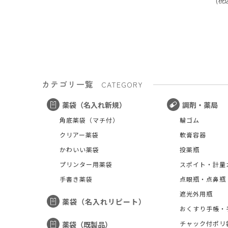
(
税
カテゴリ一覧
CATEGORY
薬袋（名入れ新規）
調剤・薬局
角底薬袋（マチ付）
輪ゴム
クリアー薬袋
軟膏容器
かわいい薬袋
投薬瓶
プリンター用薬袋
スポイト・計量
手書き薬袋
点眼瓶・点鼻瓶
遮光外用瓶
薬袋（名入れリピート）
おくすり手帳・
チャック付ポリ
薬袋（既製品）