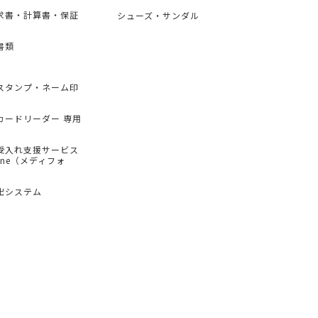
求書・計算書・保証
シューズ・サンダル
書類
スタンプ・ネーム印
カードリーダー 専用
受入れ支援サービス
hone（メディフォ
出システム