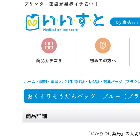
プリンター薬袋が業界イチ安い！
by東杏
(とう
商品カテゴリ
初めての方へ
ホーム
>
調剤・薬局
>
ポリ手提げ袋・レジ袋・残薬バッグ（ブラウ
おくすりそうだんバッグ ブルー（ブ
商品詳細
「かかりつけ薬局」の大切