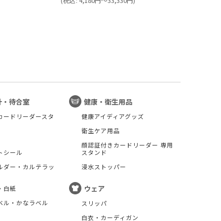
(
税込
:
4,180
円
～33,330
円
)
(
税
計・待合室
健康・衛生用品
カードリーダースタ
健康アイディアグッズ
衛生ケア用品
顔認証付きカードリーダー 専用
トシール
スタンド
ルダー・カルテラッ
浸水ストッパー
ウェア
・白紙
ベル・かなラベル
スリッパ
白衣・カーディガン