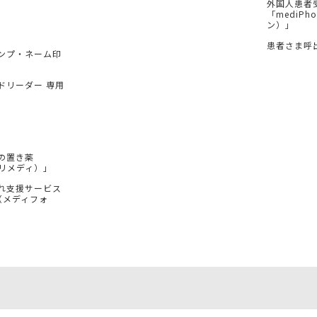
外国人患者
「mediP
ン）」
患者さま呼
ンプ・ネーム印
ドリーダー 専用
の置き薬
（プリメディ）」
れ支援サービス
e（メディフォ