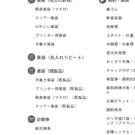
薬袋（名入れ新規）
調剤・薬局
角底薬袋（マチ付）
輪ゴム
クリアー薬袋
軟膏容器
かわいい薬袋
投薬瓶
プリンター用薬袋
スポイト・計量
手書き薬袋
点眼瓶・点鼻瓶
遮光外用瓶
薬袋（名入れリピート）
おくすり手帳・
チャック付ポリ
薬袋（既製品）
薬歴簿・調剤記
手書き薬袋（既製品）
薬剤師標示板・
プリンター用薬袋（既製品）
ト
角底薬袋（マチ付）（既製品）
お薬ポケット・
クリアー薬袋（既製品）
調剤用具
ポリ手提げ袋・
診察券
ッグ（ブラウン
紙診察券
各種レッテル・