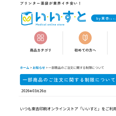
プリンター薬袋が業界イチ安い！
by東杏
(とう
商品カテゴリ
初めての方へ
ホーム
>
お知らせ
>
一部商品のご注文に関する制限について
一部商品のご注文に関する制限について
2026
03
26
年
月
日
いつも東杏印刷オンラインストア「いいすと」をご利