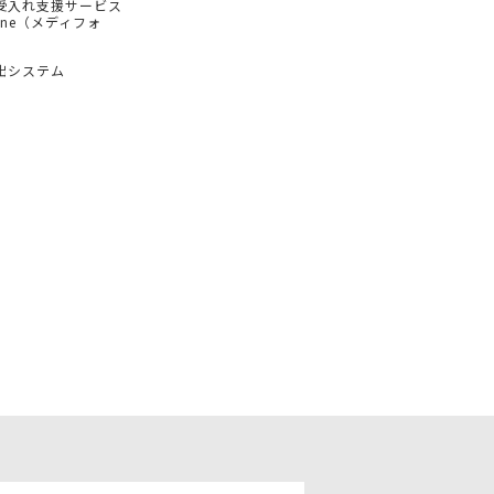
受入れ支援サービス
hone（メディフォ
出システム