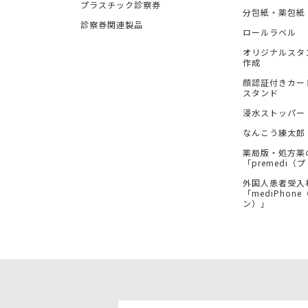
プラスチック診察券
分包紙・薬包紙
診察券関連製品
ロールラベル
オリジナルスタ
作成
顔認証付きカー
スタンド
浸水ストッパー
なんこう練太郎
薬局版・処方薬
「premedi
外国人患者受入
「mediPhon
ン）」