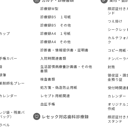
カルテ・診療書類
受付・会
診療録W型
顔認証付き
ンド
診療録B5 １号紙
つえ掛け
診療録B5 その他
シークレッ
カップ
診療録A4 １号紙
カルテフォ
診療録A4 その他
ク
診断書・情報提供書・証明書
コピー用紙
手帳カバー
入院時関連書類
ナンバーラ
袋
生活習慣病療養計画書・その他
封筒
書類
録簿
領収証・請
検査書類
金預り証
薬剤師名プレー
処方箋・偽造防止用紙
受付時関連
カレンダー
レセプト用紙関連
カレンダー
血圧手帳
オリジナル
作成
レジ袋・残薬バ
レセック対応歯科診療録
バッグ）
顔認証付き
スタンド
ラベル