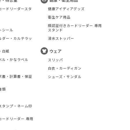
計・待合室
健康・衛生用品
カードリーダースタ
健康アイディアグッズ
衛生ケア用品
顔認証付きカードリーダー 専用
トシール
スタンド
ルダー・カルテラッ
浸水ストッパー
ウェア
・白紙
ベル・かなラベル
スリッパ
白衣・カーディガン
求書・計算書・保証
シューズ・サンダル
書類
スタンプ・ネーム印
カードリーダー 専用